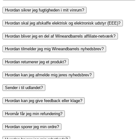
Hvordan sikrer jeg fugtigheden i mit vinrum?
Hvordan skal jeg afskaffe elektrisk og elektronisk udstyr (EEE)?
Hvordan bliver jeg en del af Wineandbarrels affiliate-netværk?
Hvordan tilmelder jeg mig Wineandbarrels nyhedsbrev?
Hvordan returnerer jeg et produkt?
Hvordan kan jeg afmelde mig jeres nyhedsbrev?
Sender i til udlandet?
Hvordan kan jeg give feedback eller klage?
Hvornår får jeg min refundering?
Hvordan sporer jeg min ordre?