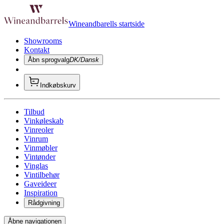
Wineandbarells startside
Showrooms
Kontakt
Åbn sprogvalg
DK/Dansk
Indkøbskurv
Tilbud
Vinkøleskab
Vinreoler
Vinrum
Vinmøbler
Vintønder
Vinglas
Vintilbehør
Gaveideer
Inspiration
Rådgivning
Åbne navigationen