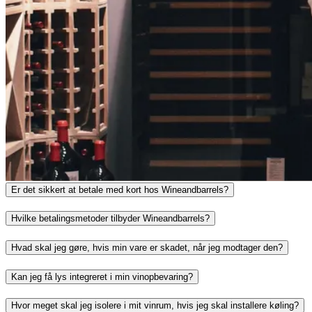
Spørgsmål og svar
Hvem er Wineandbarrels?
Er det sikkert at betale med kort hos Wineandbarrels?
Hvilke betalingsmetoder tilbyder Wineandbarrels?
Hvad skal jeg gøre, hvis min vare er skadet, når jeg modtager den?
Kan jeg få lys integreret i min vinopbevaring?
Hvor meget skal jeg isolere i mit vinrum, hvis jeg skal installere køling?