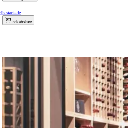
ls startside
Indkøbskurv