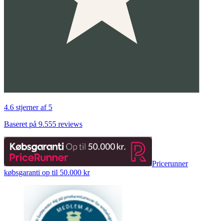
4.6 stjerner af 5
Baseret på 9.555 reviews
Pricerunner
købsgaranti op til 50.000 kr