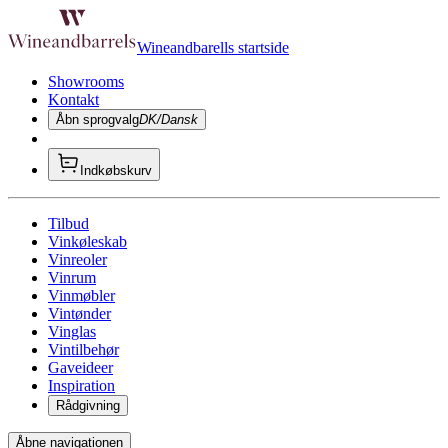
Wineandbarells startside
Showrooms
Kontakt
Åbn sprogvalg
DK/Dansk
Indkøbskurv
Tilbud
Vinkøleskab
Vinreoler
Vinrum
Vinmøbler
Vintønder
Vinglas
Vintilbehør
Gaveideer
Inspiration
Rådgivning
Åbne navigationen