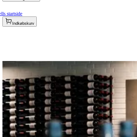
ls startside
Indkøbskurv