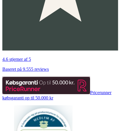
4.6 stjerner af 5
Baseret på 9.555 reviews
Pricerunner
købsgaranti op til 50.000 kr