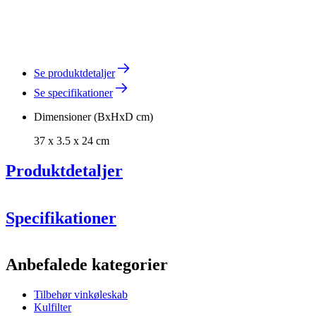
Se produktdetaljer
Se specifikationer
Dimensioner (BxHxD cm)
37 x 3.5 x 24 cm
Produktdetaljer
Specifikationer
Cavecool Chill Ruby - 34 flasker - 2
zoner - Sort
Information
Anbefalede kategorier
Produktnummer
KWS-1710-14A
Tilbehør vinkøleskab
Generelt
have en aktiv jordforbindelse
Kulfilter