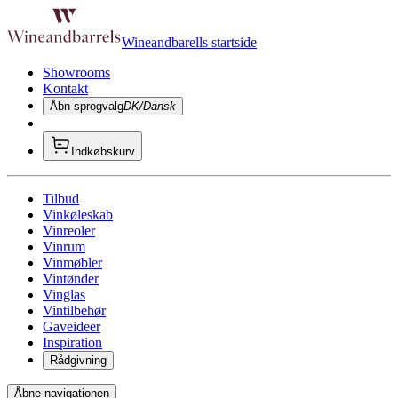
Wineandbarells startside
Showrooms
Kontakt
Åbn sprogvalg
DK/Dansk
Indkøbskurv
Tilbud
Vinkøleskab
Vinreoler
Vinrum
Vinmøbler
Vintønder
Vinglas
Vintilbehør
Gaveideer
Inspiration
Rådgivning
Åbne navigationen