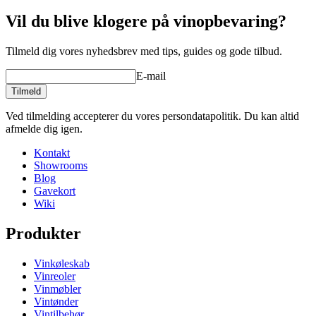
Finish
Bøg
Vil du blive klogere på vinopbevaring?
Dimensioner (BxHxD cm)
Tilmeld dig vores nyhedsbrev med tips, guides og gode tilbud.
Vægt (kg)
0.3
Højde (cm)
3.5
E-mail
Dybde (cm)
24
Bredde (cm)
37
Tilmeld
Ved tilmelding accepterer du vores persondatapolitik. Du kan altid
afmelde dig igen.
Kontakt
Showrooms
Blog
Gavekort
Wiki
Produkter
Vinkøleskab
Vinreoler
Vinmøbler
Vintønder
Vintilbehør