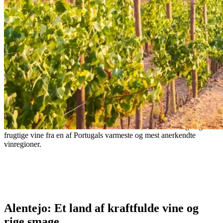
Alentejo: De kraftfulde og varme vine fra
Portugal
Fra kraftfulde røde vine til aromatiske hvide, udforsk de rige og
frugtige vine fra en af Portugals varmeste og mest anerkendte
vinregioner.
– Portuguese Proverb
Alentejo: Et land af kraftfulde vine og
rige smage