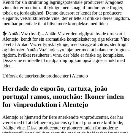
Kendt for sin struktur og lagringspotentiale producerer Aragonez
vine, der er medium- til fyldige med smag af modne røde frugter,
tobak og jordagtighed. Denne druesort er kendt for at producere
elegante, velstrukturerede vine, der er lette at drikke i deres ungdom,
men har potentiale til at blive mere komplekse med tiden.
🍇 Antão Vaz (hvid) – Antão Vaz er den vigtigste hvide druesort i
Alentejo, kendt for sin aromatiske kompleksitet og rige tekstur. Vine
lavet af Antão Vaz er typisk fyldige, med smage af citrus, stenfrugt
og blomster. Antão Vaz’ høje syre hjælper med at balancere frugtens
rigdom, hvilket resulterer i vine, der både er friske og komplekse.
Disse vine er ideelle til madparring og kan også lagres smukt med
tiden.
Udforsk de anerkendte producenter i Alentejo
Herdade do esporão, cartuxa, joão
portugal ramos, mouchão: Ikoner inden
for vinproduktion i Alentejo
Alentejo er hjemsted for flere anerkendte vinproducenter, der har
været med til at definere regionens ry for at producere kraftfulde,
fyldige vine. Disse producenter er pionerer inden for moderne