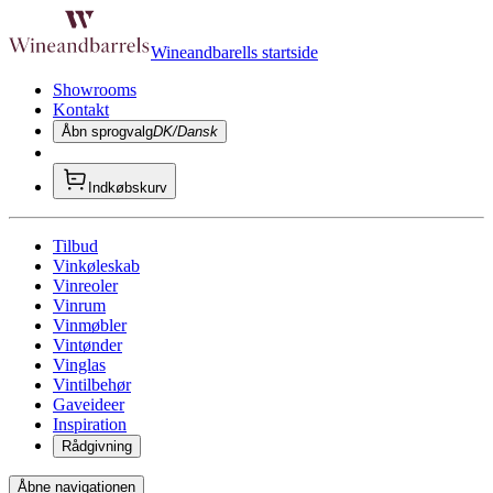
Wineandbarells startside
Showrooms
Kontakt
Åbn sprogvalg
DK/Dansk
Indkøbskurv
Tilbud
Vinkøleskab
Vinreoler
Vinrum
Vinmøbler
Vintønder
Vinglas
Vintilbehør
Gaveideer
Inspiration
Rådgivning
Åbne navigationen