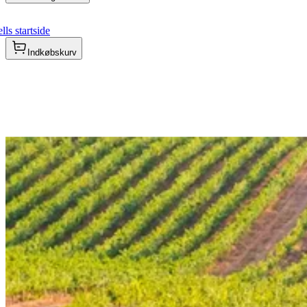
ls startside
Indkøbskurv