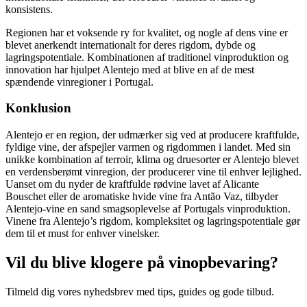
konsistens.
Regionen har et voksende ry for kvalitet, og nogle af dens vine er
blevet anerkendt internationalt for deres rigdom, dybde og
lagringspotentiale. Kombinationen af traditionel vinproduktion og
innovation har hjulpet Alentejo med at blive en af de mest
spændende vinregioner i Portugal.
Konklusion
Alentejo er en region, der udmærker sig ved at producere kraftfulde,
fyldige vine, der afspejler varmen og rigdommen i landet. Med sin
unikke kombination af terroir, klima og druesorter er Alentejo blevet
en verdensberømt vinregion, der producerer vine til enhver lejlighed.
Uanset om du nyder de kraftfulde rødvine lavet af Alicante
Bouschet eller de aromatiske hvide vine fra Antão Vaz, tilbyder
Alentejo-vine en sand smagsoplevelse af Portugals vinproduktion.
Vinene fra Alentejo’s rigdom, kompleksitet og lagringspotentiale gør
dem til et must for enhver vinelsker.
Vil du blive klogere på vinopbevaring?
Tilmeld dig vores nyhedsbrev med tips, guides og gode tilbud.