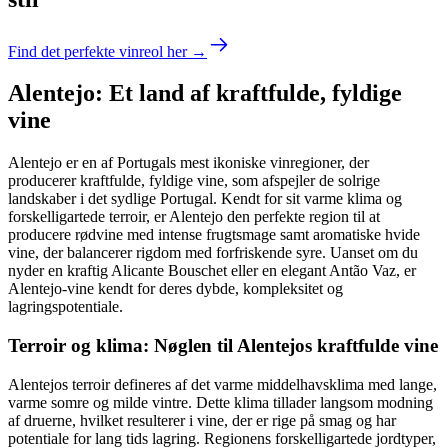
Find det perfekte vinreol her →
Alentejo: Et land af kraftfulde, fyldige
vine
Alentejo er en af Portugals mest ikoniske vinregioner, der
producerer kraftfulde, fyldige vine, som afspejler de solrige
landskaber i det sydlige Portugal. Kendt for sit varme klima og
forskelligartede terroir, er Alentejo den perfekte region til at
producere rødvine med intense frugtsmage samt aromatiske hvide
vine, der balancerer rigdom med forfriskende syre. Uanset om du
nyder en kraftig Alicante Bouschet eller en elegant Antão Vaz, er
Alentejo-vine kendt for deres dybde, kompleksitet og
lagringspotentiale.
Terroir og klima: Nøglen til Alentejos kraftfulde vine
Alentejos terroir defineres af det varme middelhavsklima med lange,
varme somre og milde vintre. Dette klima tillader langsom modning
af druerne, hvilket resulterer i vine, der er rige på smag og har
potentiale for lang tids lagring. Regionens forskelligartede jordtyper,