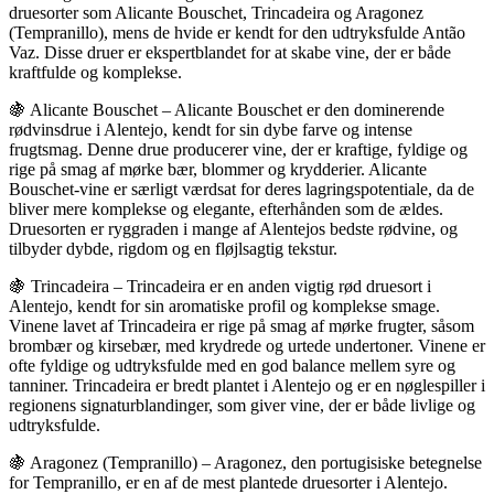
druesorter som Alicante Bouschet, Trincadeira og Aragonez
(Tempranillo), mens de hvide er kendt for den udtryksfulde Antão
Vaz. Disse druer er ekspertblandet for at skabe vine, der er både
kraftfulde og komplekse.
🍇 Alicante Bouschet – Alicante Bouschet er den dominerende
rødvinsdrue i Alentejo, kendt for sin dybe farve og intense
frugtsmag. Denne drue producerer vine, der er kraftige, fyldige og
rige på smag af mørke bær, blommer og krydderier. Alicante
Bouschet-vine er særligt værdsat for deres lagringspotentiale, da de
bliver mere komplekse og elegante, efterhånden som de ældes.
Druesorten er ryggraden i mange af Alentejos bedste rødvine, og
tilbyder dybde, rigdom og en fløjlsagtig tekstur.
🍇 Trincadeira – Trincadeira er en anden vigtig rød druesort i
Alentejo, kendt for sin aromatiske profil og komplekse smage.
Vinene lavet af Trincadeira er rige på smag af mørke frugter, såsom
brombær og kirsebær, med krydrede og urtede undertoner. Vinene er
ofte fyldige og udtryksfulde med en god balance mellem syre og
tanniner. Trincadeira er bredt plantet i Alentejo og er en nøglespiller i
regionens signaturblandinger, som giver vine, der er både livlige og
udtryksfulde.
🍇 Aragonez (Tempranillo) – Aragonez, den portugisiske betegnelse
for Tempranillo, er en af de mest plantede druesorter i Alentejo.