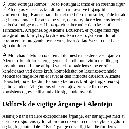
🍇 João Portugal Ramos – João Portugal Ramos er en førende figur
på Alentejos vinscene, kendt for sin innovative tilgang til
vinfremstilling. Ramos har arbejdet med flere druesorter, både lokale
og internationale, for at skabe vine, der udtrykker Alentejos terroir
på bedst mulige måde. Hans rødvine, herunder dem lavet af
Trincadeira, Aragonez og Alicante Bouschet, er fyldige med rige
smage af mørk frugt og krydderier. Ramos er også kendt for at
producere fremragende hvide vine, hvor Antão Vaz er en af hans
signaturdruer.
🍇 Mouchão – Mouchão er en af de mest respekterede vingårde i
Alentejo, kendt for sit engagement i traditionel vinfremstilling og
produktionen af vine af høj kvalitet. Vingårdens vine er ofte
kendetegnet ved deres kraft, kompleksitet og lagringspotentiale.
Mouchãos flagskibsvin er lavet af den indfødte druesort, Alicante
Bouschet, og er berømt for sin dybe farve, kraftige frugtsmag og
glatte tanniner. Vingårdens vine er højt værdsatte for deres
konsistens og evne til at udvikle sig smukt over tid.
Udforsk de vigtige årgange i Alentejo
Alentejo har haft flere exceptionelle årgange, der har hjulpet med at
definere regionens ry for at producere vine med stor dybde, rigdom
og lagringspotentiale. Disse årgange er særligt kendte for deres