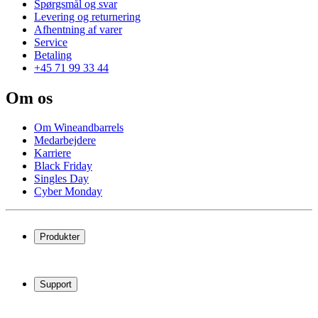
Spørgsmål og svar
Levering og returnering
Afhentning af varer
Service
Betaling
+45 71 99 33 44
Om os
Om Wineandbarrels
Medarbejdere
Karriere
Black Friday
Singles Day
Cyber Monday
Produkter
Vinkøleskab
Vinreoler
Support
Vinmøbler
Vintønder
Spørgsmål og svar
Vintilbehør