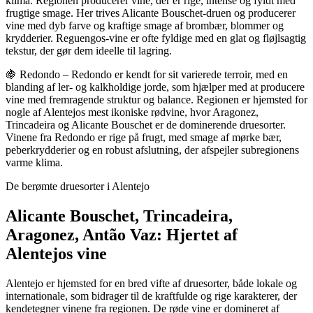
klima. Regionen producerer vine, der er rige, intense og fyldt med
frugtige smage. Her trives Alicante Bouschet-druen og producerer
vine med dyb farve og kraftige smage af brombær, blommer og
krydderier. Reguengos-vine er ofte fyldige med en glat og fløjlsagtig
tekstur, der gør dem ideelle til lagring.
🍇 Redondo – Redondo er kendt for sit varierede terroir, med en
blanding af ler- og kalkholdige jorde, som hjælper med at producere
vine med fremragende struktur og balance. Regionen er hjemsted for
nogle af Alentejos mest ikoniske rødvine, hvor Aragonez,
Trincadeira og Alicante Bouschet er de dominerende druesorter.
Vinene fra Redondo er rige på frugt, med smage af mørke bær,
peberkrydderier og en robust afslutning, der afspejler subregionens
varme klima.
De berømte druesorter i Alentejo
Alicante Bouschet, Trincadeira,
Aragonez, Antão Vaz: Hjertet af
Alentejos vine
Alentejo er hjemsted for en bred vifte af druesorter, både lokale og
internationale, som bidrager til de kraftfulde og rige karakterer, der
kendetegner vinene fra regionen. De røde vine er domineret af