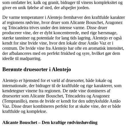
som omfatter ler, kalk og granit, bidrager til vinens kompleksitet og
giver en unik følelse af sted, der afspejler jorden.
De varme temperaturer i Alentejo fremhæver den kraftfulde karakter
af regionens rødvine, hvor druer som Alicante Bouschet, Aragonez
og Trincadeira trives under den intense varme. Disse druer
producerer vine, der er dybt koncentrerede, med rige bærsmage,
stærke tanniner og potentiale for lang tids lagring. Alentejo er også
kendt for sine hvide vine, hvor den lokale drue Antão Vaz er i
centrum. De hvide vine fra Alentejo har ofte en aromatisk intensitet,
der afbalanceres med en perfekt friskhed og syre, hvilket gør dem
ideelle til madparring.
Berømte druesorter i Alentejo
Alentejo er hjemsted for et væld af druesorter, både lokale og
internationale, der bidrager til de kraftfulde og rige karakterer, som
kendetegner vinene fra regionen. De røde vine domineres af
druesorter som Alicante Bouschet, Trincadeira og Aragonez
(Tempranillo), mens de hvide er kendt for den udtryksfulde Antão
Vaz. Disse druer kombineres perfekt for at skabe vine, der er både
kraftfulde og komplekse.
Alicante Bouschet – Den kraftige rødvinshøvding