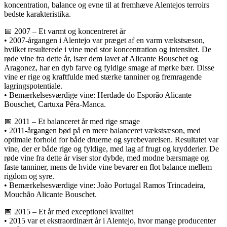
koncentration, balance og evne til at fremhæve Alentejos terroirs
bedste karakteristika.
📅 2007 – Et varmt og koncentreret år
• 2007-årgangen i Alentejo var præget af en varm vækstsæson,
hvilket resulterede i vine med stor koncentration og intensitet. De
røde vine fra dette år, især dem lavet af Alicante Bouschet og
Aragonez, har en dyb farve og fyldige smage af mørke bær. Disse
vine er rige og kraftfulde med stærke tanniner og fremragende
lagringspotentiale.
• Bemærkelsesværdige vine: Herdade do Esporão Alicante
Bouschet, Cartuxa Pêra-Manca.
📅 2011 – Et balanceret år med rige smage
• 2011-årgangen bød på en mere balanceret vækstsæson, med
optimale forhold for både druerne og syrebevarelsen. Resultatet var
vine, der er både rige og fyldige, med lag af frugt og krydderier. De
røde vine fra dette år viser stor dybde, med modne bærsmage og
faste tanniner, mens de hvide vine bevarer en flot balance mellem
rigdom og syre.
• Bemærkelsesværdige vine: João Portugal Ramos Trincadeira,
Mouchão Alicante Bouschet.
📅 2015 – Et år med exceptionel kvalitet
• 2015 var et ekstraordinært år i Alentejo, hvor mange producenter