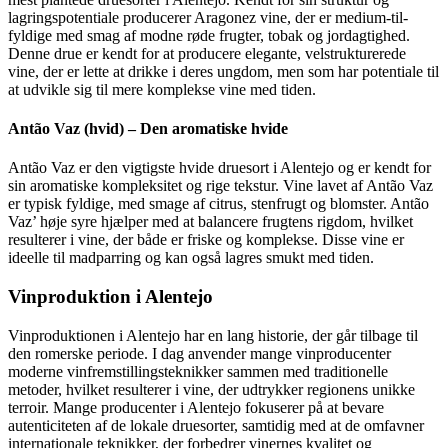
lagringspotentiale producerer Aragonez vine, der er medium-til-
fyldige med smag af modne røde frugter, tobak og jordagtighed.
Denne drue er kendt for at producere elegante, velstrukturerede
vine, der er lette at drikke i deres ungdom, men som har potentiale til
at udvikle sig til mere komplekse vine med tiden.
Antão Vaz (hvid) – Den aromatiske hvide
Antão Vaz er den vigtigste hvide druesort i Alentejo og er kendt for
sin aromatiske kompleksitet og rige tekstur. Vine lavet af Antão Vaz
er typisk fyldige, med smage af citrus, stenfrugt og blomster. Antão
Vaz’ høje syre hjælper med at balancere frugtens rigdom, hvilket
resulterer i vine, der både er friske og komplekse. Disse vine er
ideelle til madparring og kan også lagres smukt med tiden.
Vinproduktion i Alentejo
Vinproduktionen i Alentejo har en lang historie, der går tilbage til
den romerske periode. I dag anvender mange vinproducenter
moderne vinfremstillingsteknikker sammen med traditionelle
metoder, hvilket resulterer i vine, der udtrykker regionens unikke
terroir. Mange producenter i Alentejo fokuserer på at bevare
autenticiteten af de lokale druesorter, samtidig med at de omfavner
internationale teknikker, der forbedrer vinernes kvalitet og