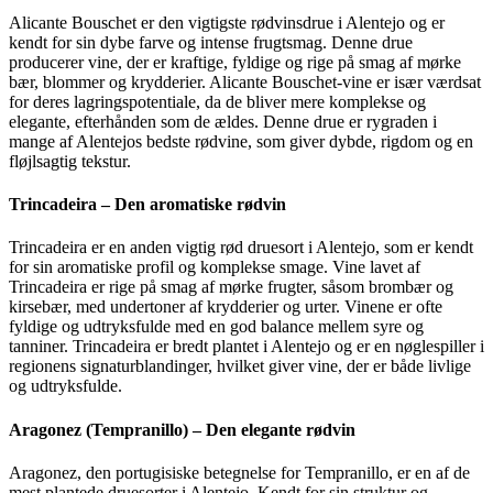
Alicante Bouschet er den vigtigste rødvinsdrue i Alentejo og er
kendt for sin dybe farve og intense frugtsmag. Denne drue
producerer vine, der er kraftige, fyldige og rige på smag af mørke
bær, blommer og krydderier. Alicante Bouschet-vine er især værdsat
for deres lagringspotentiale, da de bliver mere komplekse og
elegante, efterhånden som de ældes. Denne drue er rygraden i
mange af Alentejos bedste rødvine, som giver dybde, rigdom og en
fløjlsagtig tekstur.
Trincadeira – Den aromatiske rødvin
Trincadeira er en anden vigtig rød druesort i Alentejo, som er kendt
for sin aromatiske profil og komplekse smage. Vine lavet af
Trincadeira er rige på smag af mørke frugter, såsom brombær og
kirsebær, med undertoner af krydderier og urter. Vinene er ofte
fyldige og udtryksfulde med en god balance mellem syre og
tanniner. Trincadeira er bredt plantet i Alentejo og er en nøglespiller i
regionens signaturblandinger, hvilket giver vine, der er både livlige
og udtryksfulde.
Aragonez (Tempranillo) – Den elegante rødvin
Aragonez, den portugisiske betegnelse for Tempranillo, er en af de
mest plantede druesorter i Alentejo. Kendt for sin struktur og