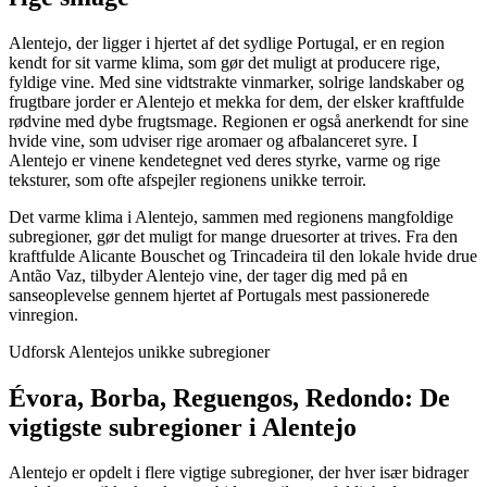
Alentejo, der ligger i hjertet af det sydlige Portugal, er en region
kendt for sit varme klima, som gør det muligt at producere rige,
fyldige vine. Med sine vidtstrakte vinmarker, solrige landskaber og
frugtbare jorder er Alentejo et mekka for dem, der elsker kraftfulde
rødvine med dybe frugtsmage. Regionen er også anerkendt for sine
hvide vine, som udviser rige aromaer og afbalanceret syre. I
Alentejo er vinene kendetegnet ved deres styrke, varme og rige
teksturer, som ofte afspejler regionens unikke terroir.
Det varme klima i Alentejo, sammen med regionens mangfoldige
subregioner, gør det muligt for mange druesorter at trives. Fra den
kraftfulde Alicante Bouschet og Trincadeira til den lokale hvide drue
Antão Vaz, tilbyder Alentejo vine, der tager dig med på en
sanseoplevelse gennem hjertet af Portugals mest passionerede
vinregion.
Udforsk Alentejos unikke subregioner
Évora, Borba, Reguengos, Redondo: De
vigtigste subregioner i Alentejo
Alentejo er opdelt i flere vigtige subregioner, der hver især bidrager