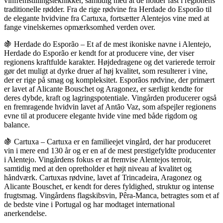
vinfremstillingsteknikker, samtidig med at de holder fast i regionens
traditionelle rødder. Fra de rige rødvine fra Herdade do Esporão til
de elegante hvidvine fra Cartuxa, fortsætter Alentejos vine med at
fange vinelskernes opmærksomhed verden over.
🍇 Herdade do Esporão – Et af de mest ikoniske navne i Alentejo,
Herdade do Esporão er kendt for at producere vine, der viser
regionens kraftfulde karakter. Højdedragene og det varierede terroir
gør det muligt at dyrke druer af høj kvalitet, som resulterer i vine,
der er rige på smag og kompleksitet. Esporãos rødvine, der primært
er lavet af Alicante Bouschet og Aragonez, er særligt kendte for
deres dybde, kraft og lagringspotentiale. Vingården producerer også
en fremragende hvidvin lavet af Antão Vaz, som afspejler regionens
evne til at producere elegante hvide vine med både rigdom og
balance.
🍇 Cartuxa – Cartuxa er en familieejet vingård, der har produceret
vin i mere end 130 år og er en af de mest prestigefyldte producenter
i Alentejo. Vingårdens fokus er at fremvise Alentejos terroir,
samtidig med at den opretholder et højt niveau af kvalitet og
håndværk. Cartuxas rødvine, lavet af Trincadeira, Aragonez og
Alicante Bouschet, er kendt for deres fyldighed, struktur og intense
frugtsmag. Vingårdens flagskibsvin, Pêra-Manca, betragtes som et af
de bedste vine i Portugal og har modtaget international
anerkendelse.