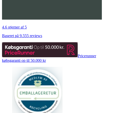
4.6 stjerner af 5
Baseret på 9.555 reviews
Pricerunner
købsgaranti op til 50.000 kr