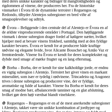
med deres unikke karakter og bidrager til mangfoldigheden og
rigdommen af vinene, der produceres her. Fra de historiske
vinmarker i Évora til de dynamiske terroirer i Reguengos og
Redondo, tilbyder Alentejos subregioner en bred vifte af
smagsoplevelser og udtryk.
🍇 Évora – Beliggende i den centrale del af Alentejo er Évora en af
de ældste vinproducerende områder i Portugal. Den højtliggende
vinmark i denne subregion drager fordel af køligere nætter, hvilket
hjælper med at bevare vinens friskhed, samtidig med at den fyldige
karakter bevares. Évora er kendt for at producere både kraftige
rødvine og elegante hvide, hvor Alicante Bouschet og Antão Vaz er
fremtrædende. Vinene fra Évora er kendt for deres kompleksitet og
dybde med smage af mørke frugter og en lang eftersmag.
🍇 Borba – Borba, der er kendt for sine kalkholdige jorde, er endnu
en vigtig subregion i Alentejo. Terroiret her giver vinen en markant
mineralitet, som især er tydelig i rødvinene. Trincadeira og Aragonez
trives i denne subregion og producerer vine, der er fyldige,
aromatiske og fulde af karakter. Vinene fra Borba er kendt for deres
smag af modne bær, afbalancerede tanniner og en glat afslutning,
hvilket gør dem højt værdsat blandt vinelskere.
🍇 Reguengos – Reguengos er en af de mest anerkendte subregioner
i Alentejo, takket være sin unikke kombination af jordtyper og