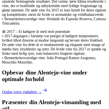
opnåede fremragende resultater. Det varme, tørre klima resulterede i
vine, der er kraftfulde og udtryksfulde med fyldige frugtsmage og
glatte tanniner. De røde vine fra 2015 er især kendt for deres rigdom
og kompleksitet, mens de hvide er aromatiske og velafbalancerede.
• Bemærkelsesværdige vine: Herdade do Esporão Reserva, Cartuxa
Trincadeira.
📅 2017 – Et køligere år med stort potentiale
• 2017-årgangen i Alentejo var præget af køligere temperaturer,
hvilket tillod druerne at modne langsomt og bevare deres friskhed.
De røde vine fra dette år er strukturerede og elegante med smage af
mørke bær, krydderier og urter. De hvide vine fra 2017 er sprøde og
friske med livlig syre, som balancerer frugtens rigdom.
• Bemærkelsesværdige vine: João Portugal Ramos Aragonez,
Mouchão Mouchão.
Opbevar dine Alentejo-vine under
optimale forhold
Opdag vores vinkølere →
Præsenter din Alentejo-vinsamling med
stil