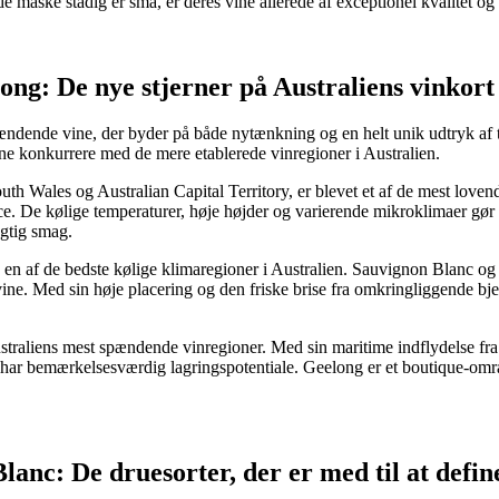
e måske stadig er små, er deres vine allerede af exceptionel kvalitet og v
ong: De nye stjerner på Australiens vinkort
spændende vine, der byder på både nytænkning og en helt unik udtryk af 
ne konkurrere med de mere etablerede vinregioner i Australien.
uth Wales og Australian Capital Territory, er blevet et af de mest love
 De kølige temperaturer, høje højder og varierende mikroklimaer gør det
ugtig smag.
e en af de bedste kølige klimaregioner i Australien. Sauvignon Blanc og
vine. Med sin høje placering og den friske brise fra omkringliggende bjer
straliens mest spændende vinregioner. Med sin maritime indflydelse fra
har bemærkelsesværdig lagringspotentiale. Geelong er et boutique-områ
lanc: De druesorter, der er med til at defin