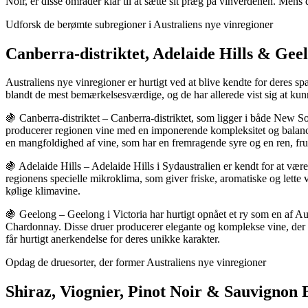
Noir, er disse områder klar til at sætte sit præg på vinverdenen. Mens d
Udforsk de berømte subregioner i Australiens nye vinregioner
Canberra-distriktet, Adelaide Hills & Geel
Australiens nye vinregioner er hurtigt ved at blive kendte for deres 
blandt de mest bemærkelsesværdige, og de har allerede vist sig at kun
🍇 Canberra-distriktet – Canberra-distriktet, som ligger i både New So
producerer regionen vine med en imponerende kompleksitet og balance.
en mangfoldighed af vine, som har en fremragende syre og en ren, fr
🍇 Adelaide Hills – Adelaide Hills i Sydaustralien er kendt for at vær
regionens specielle mikroklima, som giver friske, aromatiske og lette 
kølige klimavine.
🍇 Geelong – Geelong i Victoria har hurtigt opnået et ry som en af Au
Chardonnay. Disse druer producerer elegante og komplekse vine, der 
får hurtigt anerkendelse for deres unikke karakter.
Opdag de druesorter, der former Australiens nye vinregioner
Shiraz, Viognier, Pinot Noir & Sauvignon B