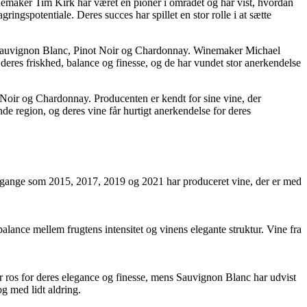
inemaker Tim Kirk har været en pioner i området og har vist, hvordan
ingspotentiale. Deres succes har spillet en stor rolle i at sætte
ær Sauvignon Blanc, Pinot Noir og Chardonnay. Winemaker Michael
 deres friskhed, balance og finesse, og de har vundet stor anerkendelse
Noir og Chardonnay. Producenten er kendt for sine vine, der
de region, og deres vine får hurtigt anerkendelse for deres
. Årgange som 2015, 2017, 2019 og 2021 har produceret vine, der er med
lance mellem frugtens intensitet og vinens elegante struktur. Vine fra
or ros for deres elegance og finesse, mens Sauvignon Blanc har udvist
g med lidt aldring.