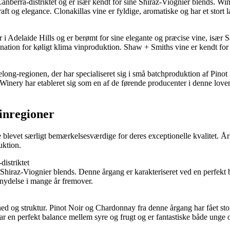
Canberra-distriktet og er især kendt for sine Shiraz-Viognier blends. W
og elegance. Clonakillas vine er fyldige, aromatiske og har et stort lagr
 i Adelaide Hills og er berømt for sine elegante og præcise vine, is
ination for køligt klima vinproduktion. Shaw + Smiths vine er kendt for
ng-regionen, der har specialiseret sig i små batchproduktion af Pinot 
Winery har etableret sig som en af de førende producenter i denne loven
inregioner
nge blevet særligt bemærkelsesværdige for deres exceptionelle kvalitet
uktion.
istriktet
Shiraz-Viognier blends. Denne årgang er karakteriseret ved en perfekt ba
 nydelse i mange år fremover.
hed og struktur. Pinot Noir og Chardonnay fra denne årgang har fået st
ar en perfekt balance mellem syre og frugt og er fantastiske både unge o