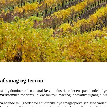
anerkendelse for deres unikke vine og innovative tilgang til vinprodukti
af smag og terroir
tadig dominerer den australske vinindustri, er der en spændende bølge 
 opmærksomhed for deres unikke mikroklimaer og innovative tilgang til vin
 spændende muligheder for at udforske nye smagsoplevelser. Med varian