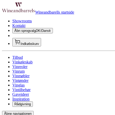
Wineandbarells startside
Showrooms
Kontakt
Åbn sprogvalg
DK/Dansk
Indkøbskurv
Tilbud
Vinkøleskab
Vinreoler
Vinrum
Vinmøbler
Vintønder
Vinglas
Vintilbehør
Gaveideer
Inspiration
Rådgivning
Åbne navigationen