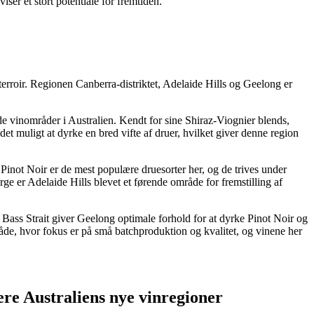
iser et stort potentiale for fremtiden.
terroir. Regionen Canberra-distriktet, Adelaide Hills og Geelong er
nde vinområder i Australien. Kendt for sine Shiraz-Viognier blends,
 muligt at dyrke en bred vifte af druer, hvilket giver denne region
 Pinot Noir er de mest populære druesorter her, og de trives under
ge er Adelaide Hills blevet et førende område for fremstilling af
 Bass Strait giver Geelong optimale forhold for at dyrke Pinot Noir og
de, hvor fokus er på små batchproduktion og kvalitet, og vinene her
ere Australiens nye vinregioner