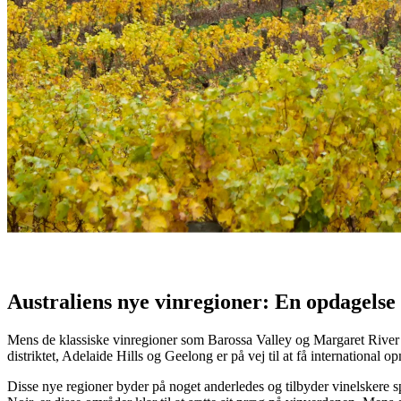
Australiens nye vinregioner
Tag på opdagelse i Australiens mindre vinregioner, der hurtigt vinder 
- Australsk ordsprog
Australiens nye vinregioner: En opdagelse 
Mens de klassiske vinregioner som Barossa Valley og Margaret River s
distriktet, Adelaide Hills og Geelong er på vej til at få international
Disse nye regioner byder på noget anderledes og tilbyder vinelskere