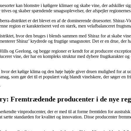
druesorter kan blomstre i køligere klimaer og skabe vine, der adskiller 
r trives og skaber spændende smagsoplevelser, der afspejler regionernes 
nberra-distriktet er det blevet en af de dominerende druesorter. Shiraz
enne region er karakteriseret ved en stærk, men velafbalanceret frugtsma
distriktet, hvor den bruges i blends sammen med Shiraz for at skabe vin
menterer Shiraz’ krydrede og frugtige smagsnoter. Det er en drue, der ha
 Hills og Geelong, og begge regioner er kendt for at producere exceptio
ducerer vine, der har en kompleks struktur med dybere frugtkarakter og e
hvor det kølige klima og den høje højde giver druen mulighed for at udv
mag, som gør det til et populært valg blandt vinelskere, der søger en fr
r
ry: Fremtrædende producenter i de nye reg
nerkendte vinproducenter, der er med til at forme fremtiden for austra
il at sætte standarden for kvalitet og innovation. Disse producenter frem