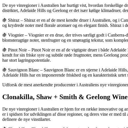
De nye vinregioner i Australien har hurtigt vist, hvordan forskellige 
distriktet, Adelaide Hills og Geelong er det især kølige klimadruer, de
🍇 Shiraz – Shiraz er en af de mest kendte druer i Australien, og i Ca
og krydrede noter med florale aromaer og en elegant finish. Shiraz i d
🍇 Viognier – Viognier er en drue, der trives særligt godt i Canberra-
blomsteragtige noter, stenfrugter og en smøragtig tekstur, som komple
🍇 Pinot Noir – Pinot Noir er en af de vigtigste druer i både Adelaide
kendt for sin friske syre og subtile røde frugtnoter, mens Geelong pro
har stort lagringspotentiale.
🍇 Sauvignon Blanc – Sauvignon Blanc er en stjerne i Adelaide Hills, 
Adelaide Hills har en imponerende friskhed og en karakteristisk urtet s
Udforsk de mest anerkendte producenter i Australiens nye vinregione
Clonakilla, Shaw + Smith & Geelong Wine
De nye vinregioner i Australien er hjem for en række innovative og a
er i spidsen for udviklingen af disse regioner, og deres vine er med t
definere de nye vinstilarter.