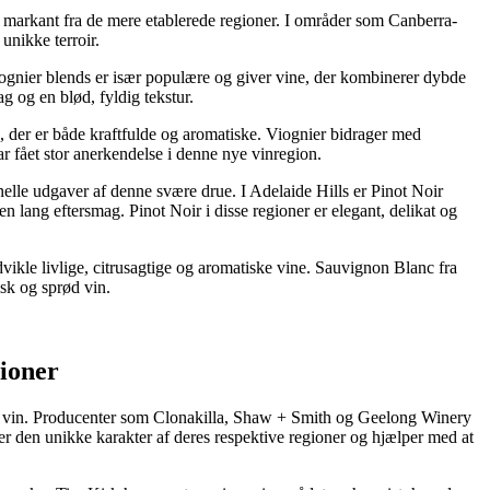
sig markant fra de mere etablerede regioner. I områder som Canberra-
unikke terroir.
-Viognier blends er især populære og giver vine, der kombinerer dybde
g og en blød, fyldig tekstur.
e, der er både kraftfulde og aromatiske. Viognier bidrager med
r fået stor anerkendelse i denne nye vinregion.
nelle udgaver af denne svære drue. I Adelaide Hills er Pinot Noir
n lang eftersmag. Pinot Noir i disse regioner er elegant, delikat og
ikle livlige, citrusagtige og aromatiske vine. Sauvignon Blanc fra
isk og sprød vin.
ioner
lsk vin. Producenter som Clonakilla, Shaw + Smith og Geelong Winery
mer den unikke karakter af deres respektive regioner og hjælper med at