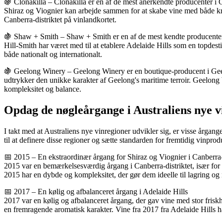
🍇 Clonakilla – Clonakilla er en af de mest anerkendte producenter i 
Shiraz og Viognier kan arbejde sammen for at skabe vine med både kraft 
Canberra-distriktet på vinlandkortet.
🍇 Shaw + Smith – Shaw + Smith er en af de mest kendte producenter
Hill-Smith har været med til at etablere Adelaide Hills som en topdest
både nationalt og internationalt.
🍇 Geelong Winery – Geelong Winery er en boutique-producent i Geelo
udtrykker den unikke karakter af Geelong's maritime terroir. Geelong 
kompleksitet og balance.
Opdag de nøgleårgange i Australiens nye v
I takt med at Australiens nye vinregioner udvikler sig, er visse årga
til at definere disse regioner og sætte standarden for fremtidig vinprod
📅 2015 – En ekstraordinær årgang for Shiraz og Viognier i Canberra-d
2015 var en bemærkelsesværdig årgang i Canberra-distriktet, især for 
2015 har en dybde og kompleksitet, der gør dem ideelle til lagring og
📅 2017 – En kølig og afbalanceret årgang i Adelaide Hills
2017 var en kølig og afbalanceret årgang, der gav vine med stor frisk
en fremragende aromatisk karakter. Vine fra 2017 fra Adelaide Hills h