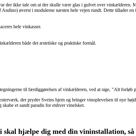
var der ikke tale om at der skulle være glas i gulvet over vinkælderen.
dino) øverst i modulerne næsten hele vejen rundt. Dette tillader en fant
aceres hele vinkasser.
vinkælderen både det æstetiske og praktiske formål.
egningerne til færdiggørelsen af vinkælderen, ved at sige, "Alt forløb pro
esterværk, der pryder Sveins hjem og bringer vinoplevelsen til nye hø
skabe et sandt paradis for enhver vinelsker.
 skal hjælpe dig med din vininstallation, så 