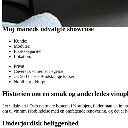
Kunde cases
Maj måneds udvalgte showcase
Kunde
:
Moduler
:
Flaskekapacitet
:
Lokation
:
Privat
Caverack vinreoler i egetræ
ca. 500 flasker + adskillige kasser
Nordberg - Norge
Historien om en smuk og anderledes vinopl
I et villakvart i Oslo nærmere bestemt i Nordbjerg finder man en impon
om til vinrum i forbindelse med en omfattende renovering, og det er
Underjordisk beliggenhed