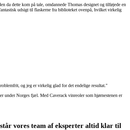
 Men da dette kom på tale, omdannede Thomas designet og tilføjede en
astisk udsigt til flaskerne fra biblioteket ovenpå, hvilket virkelig
blemfrit, og jeg er virkelig glad for det endelige resultat."
jder under Norges fjæl. Med Caverack vinreoler som hjørnestenen er
står vores team af eksperter altid klar til