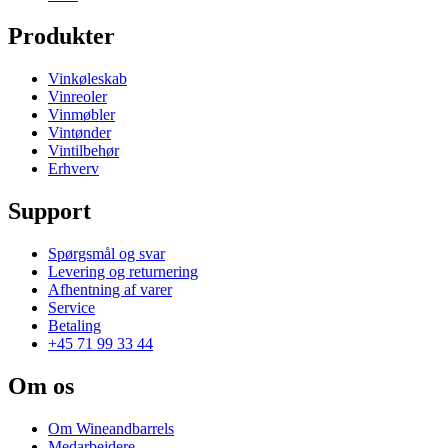
Produkter
Vinkøleskab
Vinreoler
Vinmøbler
Vintønder
Vintilbehør
Erhverv
Support
Spørgsmål og svar
Levering og returnering
Afhentning af varer
Service
Betaling
+45 71 99 33 44
Om os
Om Wineandbarrels
Medarbejdere