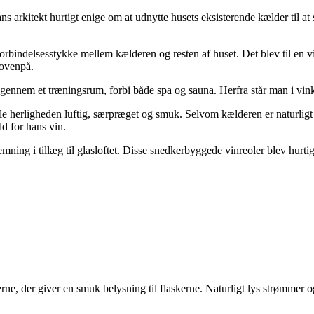
rkitekt hurtigt enige om at udnytte husets eksisterende kælder til at 
bindelsesstykke mellem kælderen og resten af huset. Det blev til en vin
 ovenpå.
 gennem et træningsrum, forbi både spa og sauna. Herfra står man i vin
ør hele herligheden luftig, særpræget og smuk. Selvom kælderen er naturli
ld for hans vin.
stemning i tillæg til glasloftet. Disse snedkerbyggede vinreoler blev hur
olerne, der giver en smuk belysning til flaskerne. Naturligt lys strømmer