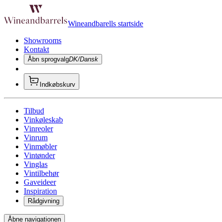
Wineandbarells startside
Showrooms
Kontakt
Åbn sprogvalg
DK/Dansk
Indkøbskurv
Tilbud
Vinkøleskab
Vinreoler
Vinrum
Vinmøbler
Vintønder
Vinglas
Vintilbehør
Gaveideer
Inspiration
Rådgivning
Åbne navigationen