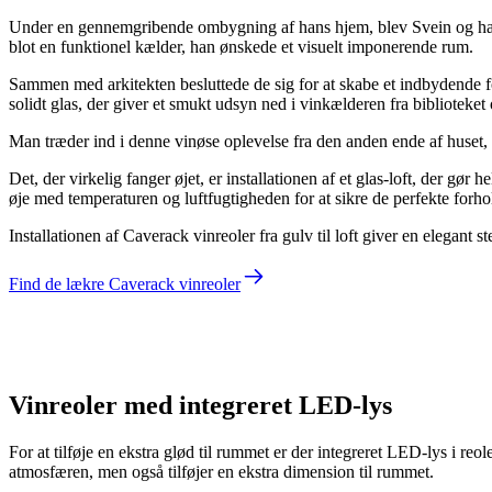
Under en gennemgribende ombygning af hans hjem, blev Svein og hans a
blot en funktionel kælder, han ønskede et visuelt imponerende rum.
Sammen med arkitekten besluttede de sig for at skabe et indbydende for
solidt glas, der giver et smukt udsyn ned i vinkælderen fra biblioteket
Man træder ind i denne vinøse oplevelse fra den anden ende af huset,
Det, der virkelig fanger øjet, er installationen af et glas-loft, der g
øje med temperaturen og luftfugtigheden for at sikre de perfekte forho
Installationen af Caverack vinreoler fra gulv til loft giver en elegant 
Find de lækre Caverack vinreoler
Svein
Vinreoler med integreret LED-lys
For at tilføje en ekstra glød til rummet er der integreret LED-lys i re
atmosfæren, men også tilføjer en ekstra dimension til rummet.