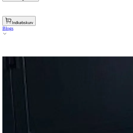
Indkøbskurv
Blogs