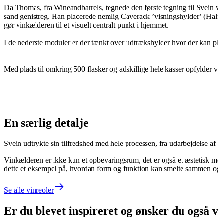
Da Thomas, fra Wineandbarrels, tegnede den første tegning til Svein 
sand genistreg. Han placerede nemlig Caverack ’visningshylder’ (Half An
gør vinkælderen til et visuelt centralt punkt i hjemmet.
I de nederste moduler er der tænkt over udtrækshylder hvor der kan pl
Med plads til omkring 500 flasker og adskillige hele kasser opfylder 
Svein
En særlig detalje
Svein udtrykte sin tilfredshed med hele processen, fra udarbejdelse af t
Vinkælderen er ikke kun et opbevaringsrum, det er også et æstetisk m
dette et eksempel på, hvordan form og funktion kan smelte sammen og 
Se alle vinreoler
Er du blevet inspireret og ønsker du også vi