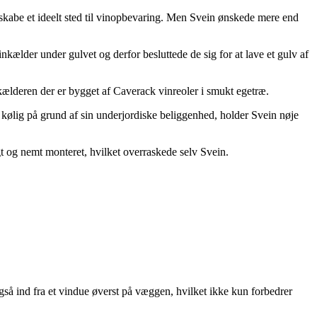
skabe et ideelt sted til vinopbevaring. Men Svein ønskede mere end
kælder under gulvet og derfor besluttede de sig for at lave et gulv af
kælderen der er bygget af Caverack vinreoler i smukt egetræ.
gt kølig på grund af sin underjordiske beliggenhed, holder Svein nøje
tigt og nemt monteret, hvilket overraskede selv Svein.
 også ind fra et vindue øverst på væggen, hvilket ikke kun forbedrer