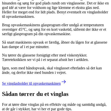
hinanden og sørg for god plads rundt om vinglassene. Det er ikke en
god idé at være for voldsom og lige klemme et ekstra glas ned.
Heller for meget end for lidt plads. Benyt eventuelt en vinglasholder
til opvaskemaskinen.
Brug opvaskemaskinens glasprogram eller undgå at temperaturen
overstiger 45°C, og sørg for en kort vasketid, såfremt der ikke er et
særligt glasprogram på din opvaskemaskine.
Så snart maskinens opvask er færdig, åbner du lågen for at glassene
kan dampe af i et par minutter.
Nu tørrer du glassene forsigtigt efter med viskestykker.
Tørreteknikken ser vi på i et separat afsnit her i artiklen.
Igen, som med håndopvask, skal vinglasset efterlades så det kan
ånde, og derfor ikke med bunden i vejret.
Se vinglasholder til opvaskemaskinen
Sådan tørrer du et vinglas
For at tørre dine vinglas på en effektiv og måde og samtidig undgå,
at de går i stykker, har vi her et par gode tips.