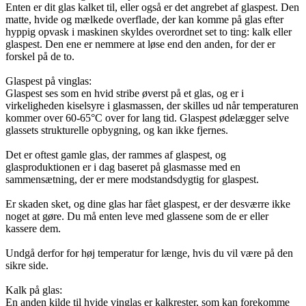
Enten er dit glas kalket til, eller også er det angrebet af glaspest. Den
matte, hvide og mælkede overflade, der kan komme på glas efter
hyppig opvask i maskinen skyldes overordnet set to ting: kalk eller
glaspest. Den ene er nemmere at løse end den anden, for der er
forskel på de to.
Glaspest på vinglas:
Glaspest ses som en hvid stribe øverst på et glas, og er i
virkeligheden kiselsyre i glasmassen, der skilles ud når temperaturen
kommer over 60-65°C over for lang tid. Glaspest ødelægger selve
glassets strukturelle opbygning, og kan ikke fjernes.
Det er oftest gamle glas, der rammes af glaspest, og
glasproduktionen er i dag baseret på glasmasse med en
sammensætning, der er mere modstandsdygtig for glaspest.
Er skaden sket, og dine glas har fået glaspest, er der desværre ikke
noget at gøre. Du må enten leve med glassene som de er eller
kassere dem.
Undgå derfor for høj temperatur for længe, hvis du vil være på den
sikre side.
Kalk på glas:
En anden kilde til hvide vinglas er kalkrester, som kan forekomme