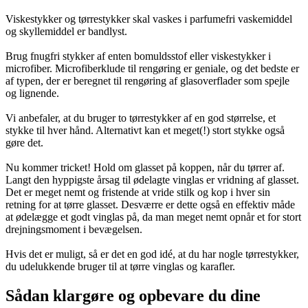
Viskestykker og tørrestykker skal vaskes i parfumefri vaskemiddel
og skyllemiddel er bandlyst.
Brug fnugfri stykker af enten bomuldsstof eller viskestykker i
microfiber. Microfiberklude til rengøring er geniale, og det bedste er
af typen, der er beregnet til rengøring af glasoverflader som spejle
og lignende.
Vi anbefaler, at du bruger to tørrestykker af en god størrelse, et
stykke til hver hånd. Alternativt kan et meget(!) stort stykke også
gøre det.
Nu kommer tricket! Hold om glasset på koppen, når du tørrer af.
Langt den hyppigste årsag til ødelagte vinglas er vridning af glasset.
Det er meget nemt og fristende at vride stilk og kop i hver sin
retning for at tørre glasset. Desværre er dette også en effektiv måde
at ødelægge et godt vinglas på, da man meget nemt opnår et for stort
drejningsmoment i bevægelsen.
Hvis det er muligt, så er det en god idé, at du har nogle tørrestykker,
du udelukkende bruger til at tørre vinglas og karafler.
Sådan klargøre og opbevare du dine