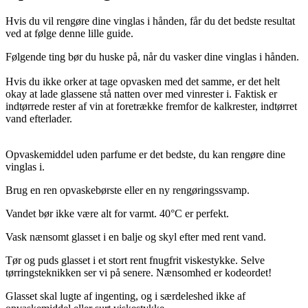
Hvis du vil rengøre dine vinglas i hånden, får du det bedste resultat
ved at følge denne lille guide.
Følgende ting bør du huske på, når du vasker dine vinglas i hånden.
Hvis du ikke orker at tage opvasken med det samme, er det helt
okay at lade glassene stå natten over med vinrester i. Faktisk er
indtørrede rester af vin at foretrække fremfor de kalkrester, indtørret
vand efterlader.
Opvaskemiddel uden parfume er det bedste, du kan rengøre dine
vinglas i.
Brug en ren opvaskebørste eller en ny rengøringssvamp.
Vandet bør ikke være alt for varmt. 40°C er perfekt.
Vask nænsomt glasset i en balje og skyl efter med rent vand.
Tør og puds glasset i et stort rent fnugfrit viskestykke. Selve
tørringsteknikken ser vi på senere. Nænsomhed er kodeordet!
Glasset skal lugte af ingenting, og i særdeleshed ikke af