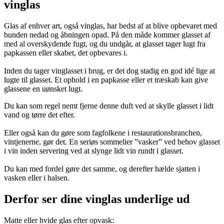
vinglas
Glas af enhver art, også vinglas, har bedst af at blive opbevaret med
bunden nedad og åbningen opad. På den måde kommer glasset af
med al overskydende fugt, og du undgår, at glasset tager lugt fra
papkassen eller skabet, det opbevares i.
Inden du tager vinglasset i brug, er det dog stadig en god idé lige at
lugte til glasset. Et ophold i en papkasse eller et træskab kan give
glassene en uønsket lugt.
Du kan som regel nemt fjerne denne duft ved at skylle glasset i lidt
vand og tørre det efter.
Eller også kan du gøre som fagfolkene i restaurationsbranchen,
vintjenerne, gør det. En seriøs sommelier ”vasker” ved behov glasset
i vin inden servering ved at slynge lidt vin rundt i glasset.
Du kan med fordel gøre det samme, og derefter hælde sjatten i
vasken eller i halsen.
Derfor ser dine vinglas underlige ud
Matte eller hvide glas efter opvask: