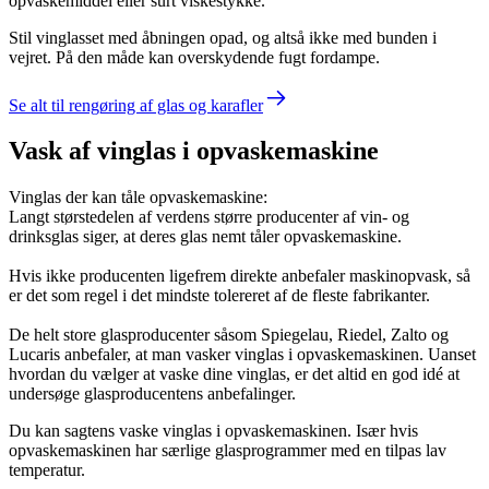
opvaskemiddel eller surt viskestykke.
Stil vinglasset med åbningen opad, og altså ikke med bunden i
vejret. På den måde kan overskydende fugt fordampe.
Se alt til rengøring af glas og karafler
Vask af vinglas i opvaskemaskine
Vinglas der kan tåle opvaskemaskine:
Langt størstedelen af verdens større producenter af vin- og
drinksglas siger, at deres glas nemt tåler opvaskemaskine.
Hvis ikke producenten ligefrem direkte anbefaler maskinopvask, så
er det som regel i det mindste tolereret af de fleste fabrikanter.
De helt store glasproducenter såsom Spiegelau, Riedel, Zalto og
Lucaris anbefaler, at man vasker vinglas i opvaskemaskinen. Uanset
hvordan du vælger at vaske dine vinglas, er det altid en god idé at
undersøge glasproducentens anbefalinger.
Du kan sagtens vaske vinglas i opvaskemaskinen. Især hvis
opvaskemaskinen har særlige glasprogrammer med en tilpas lav
temperatur.