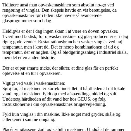
Tidligere anså man opvaskemaskinen som absolut no-go ved
rengøring af vinglas. Den skepsis havde en vis berettigelse, da
opvaskemaskiner før i tiden ikke havde så avancerede
glasprogrammer som i dag.
Heldigvis er der i dag ingen skam i at være en doven opvasker.
Tværtimod faktisk, for opvaskemaskiner og glasproducenter er i dag
rigtig gode venner. Restaurationsbranchen vasker vinglas ved høj
temperatur, men i kort tid. Det er netop kombinationen af tid og
temperatur, der er nøglen. Og så blødgøringsanlæg i industriel skala,
men det er en anden historie.
Der er et par smarte tricks, der sikrer, at dine glas får en perfekt
oplevelse af en tur i opvaskeren.
Vigtigt ved vask i vaskemaskinen:
Sørg for, at maskinen er korrekt indstillet til hårdheden af dit lokale
vand, og at maskinen fyldt op med afspændingsmiddel og salt.
Undersøg hårdheden af dit vand her hos GEUS, og følg
instruktionerne i din opvaskemaskines brugervejledning.
Fyld kun vinglas i din maskine. Ikke noget med gryder, skåle og
tallerkener i samme omgang.
Placér vinglassene godt og stabilt i maskinen. Undgå at de rammer