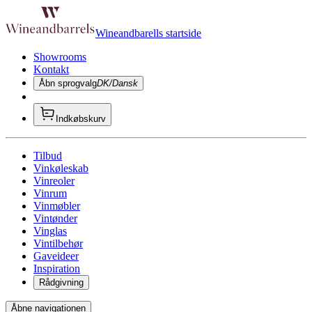
Wineandbarells startside
Showrooms
Kontakt
Åbn sprogvalg
DK/Dansk
Indkøbskurv
Tilbud
Vinkøleskab
Vinreoler
Vinrum
Vinmøbler
Vintønder
Vinglas
Vintilbehør
Gaveideer
Inspiration
Rådgivning
Åbne navigationen