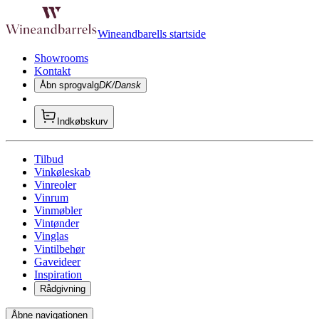
Wineandbarells startside
Showrooms
Kontakt
Åbn sprogvalg
DK/Dansk
Indkøbskurv
Tilbud
Vinkøleskab
Vinreoler
Vinrum
Vinmøbler
Vintønder
Vinglas
Vintilbehør
Gaveideer
Inspiration
Rådgivning
Åbne navigationen