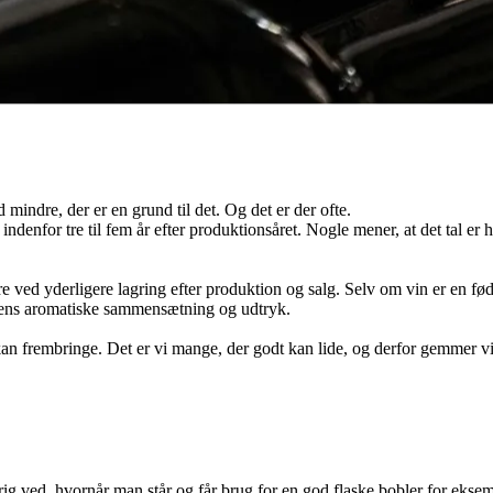
 mindre, der er en grund til det. Og det er der ofte.
indenfor tre til fem år efter produktionsåret. Nogle mener, at det tal er 
dre ved yderligere lagring efter produktion og salg. Selv om vin er en 
e dens aromatiske sammensætning og udtryk.
n frembringe. Det er vi mange, der godt kan lide, og derfor gemmer vi
rig ved, hvornår man står og får brug for en god flaske bobler for ekse