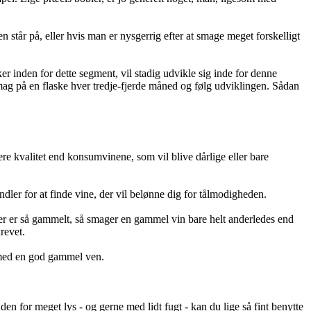
n står på, eller hvis man er nysgerrig efter at smage meget forskelligt
r inden for dette segment, vil stadig udvikle sig inde for denne
 Smag på en flaske hver tredje-fjerde måned og følg udviklingen. Sådan
jere kvalitet end konsumvinene, som vil blive dårlige eller bare
ndler for at finde vine, der vil belønne dig for tålmodigheden.
er er så gammelt, så smager en gammel vin bare helt anderledes end
revet.
e med en god gammel ven.
en for meget lys - og gerne med lidt fugt - kan du lige så fint benytte