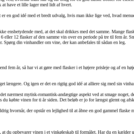
t have et lille lager med lidt af hvert.
Det er en god idé med et bredt udvalg, hvis man ikke lige ved, hvad menue
 ikke ensbetydende med, at det skal drikkes med det samme. Mange flaske
å 6 eller 12 flasker af den samme vin over en periode på tre til fem år.
r. Spørg din vinhandler om vine, der kan anbefales til sådan en leg.
end fem år, så har vi at gøre med flasker i et højere prisleje og af en hø
get længere. Og igen er det en rigtig god idé at alliere sig med sin vinha
r det nærmest mytisk-romantisk-andægtige aspekt ved at smage noget, d
 du købte vinen for ti år siden. Det beløb er jo for længst glemt og afsk
drig hvornår, der opstår en lejlighed til at åbne en god gammel flask
 at du opbevarer vinen i et vinkøleskab til formålet. Har du en kælder ud