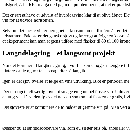
udstyret, ALDRIG må gå ned på, men pointen her er, at det er praktisk a
Det er rart at have et udvalg af hverdagsvine klar til at blive åbnet. 
vin for at udvide horisonten.
Selv om det meste vin er beregnet til konsum inden for fem år, er det
tidsramme. Faktisk er det ganske sjovt og lærerigt at følge en kasse p
et eksperiment kan man sagtens udføre med flasker til 80 til 100 krone
Langtidslagring – et langsomt projekt
Når det kommer til langtidslagring, hvor flaskerne ligger i længere tid 
uinteressante og miste al smag efter så lang tid.
Igen er det sjov øvelse at følge en vins udvikling. Blot er perioden me
Der er noget helt særligt over at smage en gammel flaske vin. Udove
en ung vin. Desuden føles det næsten som om, at flasken er gratis, hvis
Det sjoveste er at kombinere de to måder at gemme vin på. Man ved al
Ønsker du at langtidsopbevare vin, som du sætter pris på, anbefaler vi,