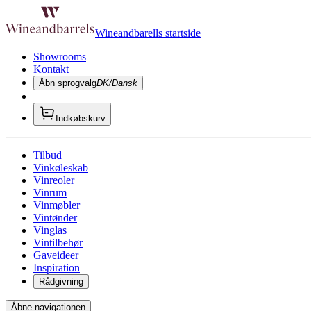
Wineandbarells startside
Showrooms
Kontakt
Åbn sprogvalg
DK/Dansk
Indkøbskurv
Tilbud
Vinkøleskab
Vinreoler
Vinrum
Vinmøbler
Vintønder
Vinglas
Vintilbehør
Gaveideer
Inspiration
Rådgivning
Åbne navigationen