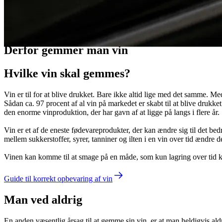
Vild med vin
Derfor gemmer man vin
Hvilke vin skal gemmes?
Vin er til for at blive drukket. Bare ikke altid lige med det samme. Med
Sådan ca. 97 procent af al vin på markedet er skabt til at blive drukket 
den enorme vinproduktion, der har gavn af at ligge på langs i flere år.
Vin er et af de eneste fødevareprodukter, der kan ændre sig til det be
mellem sukkerstoffer, syrer, tanniner og ilten i en vin over tid ændr
Vinen kan komme til at smage på en måde, som kun lagring over tid ka
Guide til korrekt opbevaring af vin
Man ved aldrig
En anden væsentlig årsag til at gemme sin vin, er at man heldigvis ald