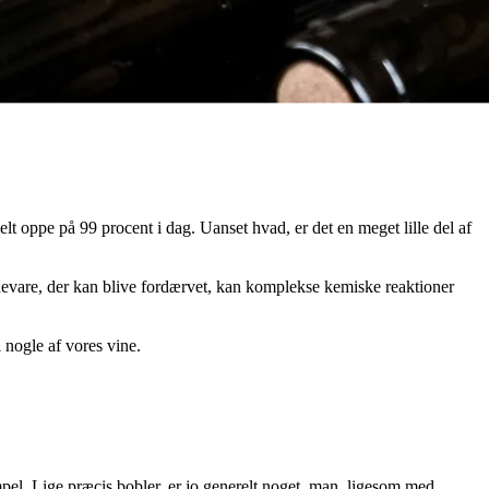
helt oppe på 99 procent i dag. Uanset hvad, er det en meget lille del af
fødevare, der kan blive fordærvet, kan komplekse kemiske reaktioner
 nogle af vores vine.
mpel. Lige præcis bobler, er jo generelt noget, man, ligesom med