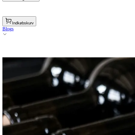
Indkøbskurv
Blogs