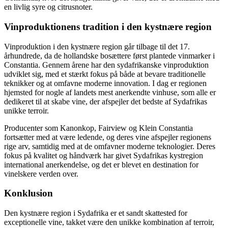
en livlig syre og citrusnoter.
Vinproduktionens tradition i den kystnære region
Vinproduktion i den kystnære region går tilbage til det 17.
århundrede, da de hollandske bosættere først plantede vinmarker i
Constantia. Gennem årene har den sydafrikanske vinproduktion
udviklet sig, med et stærkt fokus på både at bevare traditionelle
teknikker og at omfavne moderne innovation. I dag er regionen
hjemsted for nogle af landets mest anerkendte vinhuse, som alle er
dedikeret til at skabe vine, der afspejler det bedste af Sydafrikas
unikke terroir.
Producenter som Kanonkop, Fairview og Klein Constantia
fortsætter med at være ledende, og deres vine afspejler regionens
rige arv, samtidig med at de omfavner moderne teknologier. Deres
fokus på kvalitet og håndværk har givet Sydafrikas kystregion
international anerkendelse, og det er blevet en destination for
vinelskere verden over.
Konklusion
Den kystnære region i Sydafrika er et sandt skattested for
exceptionelle vine, takket være den unikke kombination af terroir,