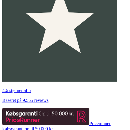
4.6 stjerner af 5
Baseret på 9.555 reviews
Pricerunner
købsgaranti op til 50.000 kr