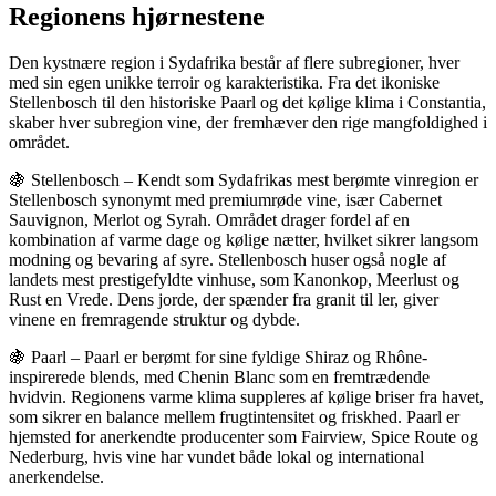
Regionens hjørnestene
Den kystnære region i Sydafrika består af flere subregioner, hver
med sin egen unikke terroir og karakteristika. Fra det ikoniske
Stellenbosch til den historiske Paarl og det kølige klima i Constantia,
skaber hver subregion vine, der fremhæver den rige mangfoldighed i
området.
🍇 Stellenbosch – Kendt som Sydafrikas mest berømte vinregion er
Stellenbosch synonymt med premiumrøde vine, især Cabernet
Sauvignon, Merlot og Syrah. Området drager fordel af en
kombination af varme dage og kølige nætter, hvilket sikrer langsom
modning og bevaring af syre. Stellenbosch huser også nogle af
landets mest prestigefyldte vinhuse, som Kanonkop, Meerlust og
Rust en Vrede. Dens jorde, der spænder fra granit til ler, giver
vinene en fremragende struktur og dybde.
🍇 Paarl – Paarl er berømt for sine fyldige Shiraz og Rhône-
inspirerede blends, med Chenin Blanc som en fremtrædende
hvidvin. Regionens varme klima suppleres af kølige briser fra havet,
som sikrer en balance mellem frugtintensitet og friskhed. Paarl er
hjemsted for anerkendte producenter som Fairview, Spice Route og
Nederburg, hvis vine har vundet både lokal og international
anerkendelse.