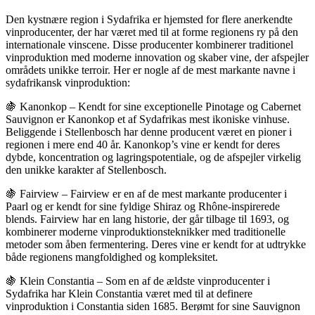
Den kystnære region i Sydafrika er hjemsted for flere anerkendte
vinproducenter, der har været med til at forme regionens ry på den
internationale vinscene. Disse producenter kombinerer traditionel
vinproduktion med moderne innovation og skaber vine, der afspejler
områdets unikke terroir. Her er nogle af de mest markante navne i
sydafrikansk vinproduktion:
🍇 Kanonkop – Kendt for sine exceptionelle Pinotage og Cabernet
Sauvignon er Kanonkop et af Sydafrikas mest ikoniske vinhuse.
Beliggende i Stellenbosch har denne producent været en pioner i
regionen i mere end 40 år. Kanonkop’s vine er kendt for deres
dybde, koncentration og lagringspotentiale, og de afspejler virkelig
den unikke karakter af Stellenbosch.
🍇 Fairview – Fairview er en af de mest markante producenter i
Paarl og er kendt for sine fyldige Shiraz og Rhône-inspirerede
blends. Fairview har en lang historie, der går tilbage til 1693, og
kombinerer moderne vinproduktionsteknikker med traditionelle
metoder som åben fermentering. Deres vine er kendt for at udtrykke
både regionens mangfoldighed og kompleksitet.
🍇 Klein Constantia – Som en af de ældste vinproducenter i
Sydafrika har Klein Constantia været med til at definere
vinproduktion i Constantia siden 1685. Berømt for sine Sauvignon