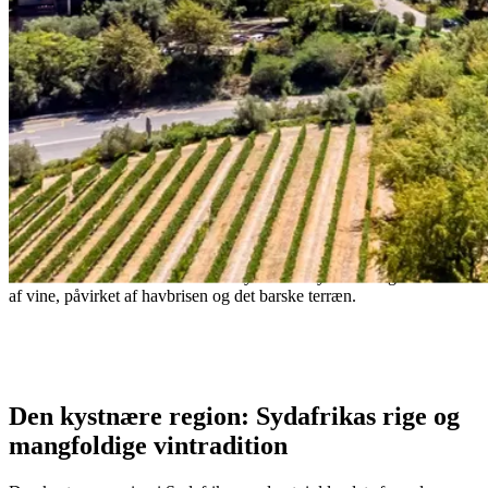
Den kystnære region: Sydafrikas førende
vinområde
Fra Stellenbosch til Constantia tilbyder den kystnære region et væld
af vine, påvirket af havbrisen og det barske terræn.
- South African proverb
Den kystnære region: Sydafrikas rige og
mangfoldige vintradition