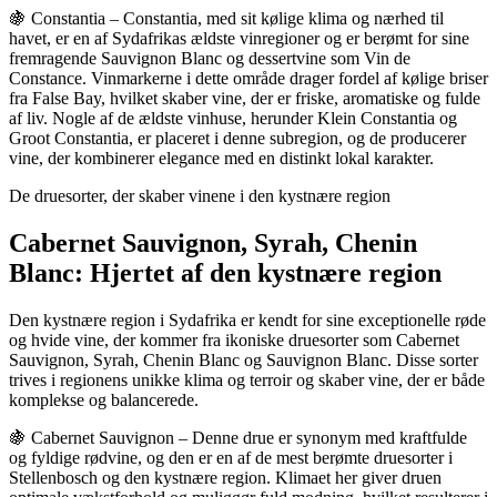
🍇 Constantia – Constantia, med sit kølige klima og nærhed til
havet, er en af Sydafrikas ældste vinregioner og er berømt for sine
fremragende Sauvignon Blanc og dessertvine som Vin de
Constance. Vinmarkerne i dette område drager fordel af kølige briser
fra False Bay, hvilket skaber vine, der er friske, aromatiske og fulde
af liv. Nogle af de ældste vinhuse, herunder Klein Constantia og
Groot Constantia, er placeret i denne subregion, og de producerer
vine, der kombinerer elegance med en distinkt lokal karakter.
De druesorter, der skaber vinene i den kystnære region
Cabernet Sauvignon, Syrah, Chenin
Blanc: Hjertet af den kystnære region
Den kystnære region i Sydafrika er kendt for sine exceptionelle røde
og hvide vine, der kommer fra ikoniske druesorter som Cabernet
Sauvignon, Syrah, Chenin Blanc og Sauvignon Blanc. Disse sorter
trives i regionens unikke klima og terroir og skaber vine, der er både
komplekse og balancerede.
🍇 Cabernet Sauvignon – Denne drue er synonym med kraftfulde
og fyldige rødvine, og den er en af de mest berømte druesorter i
Stellenbosch og den kystnære region. Klimaet her giver druen