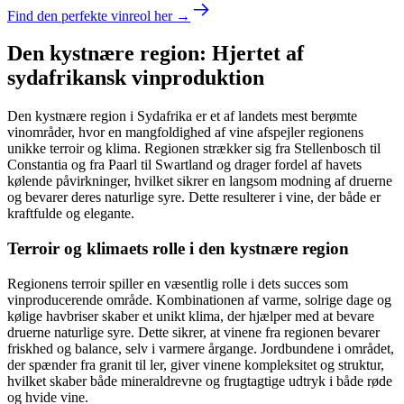
Find den perfekte vinreol her →
Den kystnære region: Hjertet af
sydafrikansk vinproduktion
Den kystnære region i Sydafrika er et af landets mest berømte
vinområder, hvor en mangfoldighed af vine afspejler regionens
unikke terroir og klima. Regionen strækker sig fra Stellenbosch til
Constantia og fra Paarl til Swartland og drager fordel af havets
kølende påvirkninger, hvilket sikrer en langsom modning af druerne
og bevarer deres naturlige syre. Dette resulterer i vine, der både er
kraftfulde og elegante.
Terroir og klimaets rolle i den kystnære region
Regionens terroir spiller en væsentlig rolle i dets succes som
vinproducerende område. Kombinationen af varme, solrige dage og
kølige havbriser skaber et unikt klima, der hjælper med at bevare
druerne naturlige syre. Dette sikrer, at vinene fra regionen bevarer
friskhed og balance, selv i varmere årgange. Jordbundene i området,
der spænder fra granit til ler, giver vinene kompleksitet og struktur,
hvilket skaber både mineraldrevne og frugtagtige udtryk i både røde
og hvide vine.