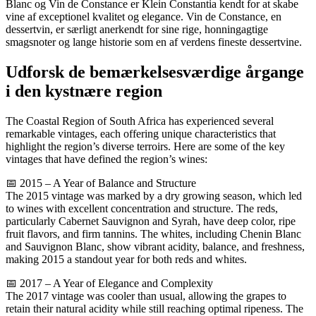
Blanc og Vin de Constance er Klein Constantia kendt for at skabe
vine af exceptionel kvalitet og elegance. Vin de Constance, en
dessertvin, er særligt anerkendt for sine rige, honningagtige
smagsnoter og lange historie som en af verdens fineste dessertvine.
Udforsk de bemærkelsesværdige årgange
i den kystnære region
The Coastal Region of South Africa has experienced several
remarkable vintages, each offering unique characteristics that
highlight the region’s diverse terroirs. Here are some of the key
vintages that have defined the region’s wines:
📅 2015 – A Year of Balance and Structure
The 2015 vintage was marked by a dry growing season, which led
to wines with excellent concentration and structure. The reds,
particularly Cabernet Sauvignon and Syrah, have deep color, ripe
fruit flavors, and firm tannins. The whites, including Chenin Blanc
and Sauvignon Blanc, show vibrant acidity, balance, and freshness,
making 2015 a standout year for both reds and whites.
📅 2017 – A Year of Elegance and Complexity
The 2017 vintage was cooler than usual, allowing the grapes to
retain their natural acidity while still reaching optimal ripeness. The