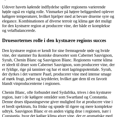
Udover havets kølende indflydelse spiller regionens varierende
højde også en vigtig rolle. Vinmarker på højere beliggenhed oplever
køligere temperaturer, hvilket hjælper med at bevare druerne syre og
elegance. Kombinationen af diverse terroir og klima gør det muligt
for den kystnære region at producere vine, der både er komplekse
og velafbalancerede.
Druesorternes rolle i den kystnære regions succes
Den kystnære region er kendt for sine fremragende røde og hvide
vine, der stammer fra ikoniske druesorter som Cabernet Sauvignon,
Syrah, Chenin Blanc og Sauvignon Blanc. Regionens varme klima
er ideelt til druer som Cabernet Sauvignon, som producerer vine, der
er fyldige, rige på tanniner og har et stort lagringspotentiale. Syrah,
der dyrkes i det varmere Paarl, producerer vine med intense smage
af mørk frugt, peber og krydderier, hvilket gør dem til en favorit
blandt vinproducenterne i regionen.
Chenin Blanc, ofte forbundet med Sydafrika, trives i den kystnære
region, især i de køligere områder som Swartland og Constantia.
Denne drues tilpasningsevne giver mulighed for at producere vine i
et bredt spektrum, fra friske og sprøde til rigere og mere komplekse
udtryk. Sauvignon Blanc er en anden vigtig drue i regionen, især i
Constantia, hvor det kølige klima giver vine, der er aromatiske med