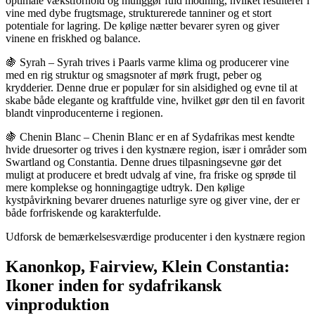
optimale vækstforhold og muliggør fuld modning, hvilket resulterer i
vine med dybe frugtsmage, strukturerede tanniner og et stort
potentiale for lagring. De kølige nætter bevarer syren og giver
vinene en friskhed og balance.
🍇 Syrah – Syrah trives i Paarls varme klima og producerer vine
med en rig struktur og smagsnoter af mørk frugt, peber og
krydderier. Denne drue er populær for sin alsidighed og evne til at
skabe både elegante og kraftfulde vine, hvilket gør den til en favorit
blandt vinproducenterne i regionen.
🍇 Chenin Blanc – Chenin Blanc er en af Sydafrikas mest kendte
hvide druesorter og trives i den kystnære region, især i områder som
Swartland og Constantia. Denne drues tilpasningsevne gør det
muligt at producere et bredt udvalg af vine, fra friske og sprøde til
mere komplekse og honningagtige udtryk. Den kølige
kystpåvirkning bevarer druenes naturlige syre og giver vine, der er
både forfriskende og karakterfulde.
Udforsk de bemærkelsesværdige producenter i den kystnære region
Kanonkop, Fairview, Klein Constantia:
Ikoner inden for sydafrikansk
vinproduktion