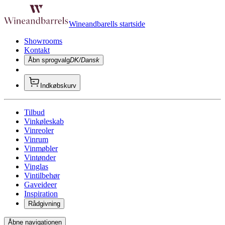
Wineandbarells startside
Showrooms
Kontakt
Åbn sprogvalg
DK/Dansk
Indkøbskurv
Tilbud
Vinkøleskab
Vinreoler
Vinrum
Vinmøbler
Vintønder
Vinglas
Vintilbehør
Gaveideer
Inspiration
Rådgivning
Åbne navigationen