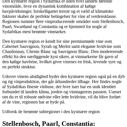
Den kystnære region i Sydafrika er uden tvivl landets førende
vinområde, hvor en dynamisk kombination af kølige
havpåvirkninger, forskelligartet terroir og et væld af klimatiske
faktorer skaber de perfekte betingelser for vine af verdensklasse.
Regionen rummer flere vinproducerende områder som Stellenbosch,
Paarl, Swartland og Constantia og er hjemsted for nogle af
Sydafrikas mest berømte vinmarker.
Den kystnære region er kendt for sine premiumrøde vine som
Cabernet Sauvignon, Syrah og Merlot samt elegante hvidvine som
Chardonnay, Chenin Blanc og Sauvignon Blanc. Den modererende
effekt fra den nærliggende kyst sikrer, at vinmarkerne får gavn af
den kølige havbrise, hvilket giver vinenes en frisk, levende syre og
en perfekt struktur.
Udover vinens alsidighed byder den kystnære region også på en dyb
og rig vinproduktion, der går århundreder tilbage. Her findes nogle
af Sydafrikas fineste vinhuse, der hver især har en unik identitet
forbundet til landets klima, jorden og vinmagerens passion. Uanset
om du er til robuste rødvine eller lette hvidvine, vil du blive forført
af de vine, regionen har at byde på.
Udforsk de berømte subregioner i den kystnære region
Stellenbosch, Paarl, Constantia: