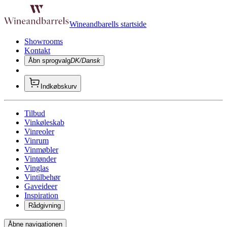
Wineandbarells startside
Showrooms
Kontakt
Åbn sprogvalg
DK/Dansk
Indkøbskurv
Tilbud
Vinkøleskab
Vinreoler
Vinrum
Vinmøbler
Vintønder
Vinglas
Vintilbehør
Gaveideer
Inspiration
Rådgivning
Åbne navigationen