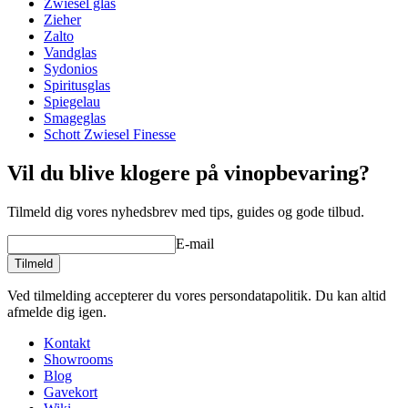
Zwiesel glas
Diameter (cm)
9.7
Zieher
Kapacitet (cl)
48
Zalto
Vandglas
Andet
Sydonios
Spiritusglas
En god vin fortjener et ordentligt glas!
Gravering
Nej
Spiegelau
Smageglas
Schott Zwiesel Finesse
Vil du blive klogere på vinopbevaring?
Tilmeld dig vores nyhedsbrev med tips, guides og gode tilbud.
E-mail
Tilmeld
Ved tilmelding accepterer du vores persondatapolitik. Du kan altid
afmelde dig igen.
Kontakt
Showrooms
Blog
Gavekort