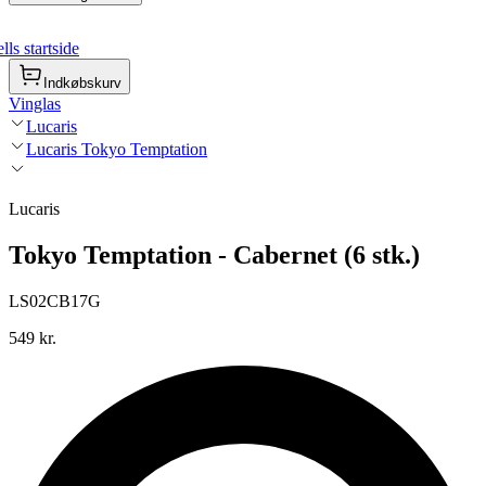
ls startside
Indkøbskurv
Vinglas
Lucaris
Lucaris Tokyo Temptation
Lucaris
Tokyo Temptation - Cabernet (6 stk.)
LS02CB17G
549 kr.