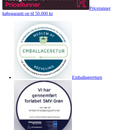
Pricerunner
købsgaranti op til 50.000 kr
Emballagereturn