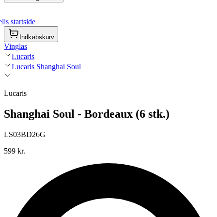
ls startside
Indkøbskurv
Vinglas
Lucaris
Lucaris Shanghai Soul
Lucaris
Shanghai Soul - Bordeaux (6 stk.)
LS03BD26G
599 kr.