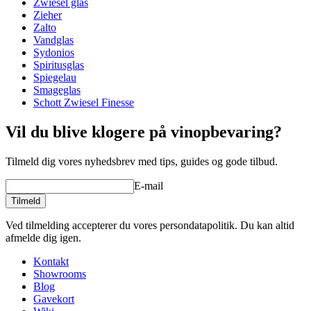
Zwiesel glas
Diameter (cm)
10
Zieher
Kapacitet (cl)
75.5
Zalto
Vandglas
Andet
Sydonios
Spiritusglas
En god vin fortjener et ordentligt glas!
Gravering
Nej
Spiegelau
Smageglas
Schott Zwiesel Finesse
Vil du blive klogere på vinopbevaring?
Tilmeld dig vores nyhedsbrev med tips, guides og gode tilbud.
E-mail
Tilmeld
Ved tilmelding accepterer du vores persondatapolitik. Du kan altid
afmelde dig igen.
Kontakt
Showrooms
Blog
Gavekort