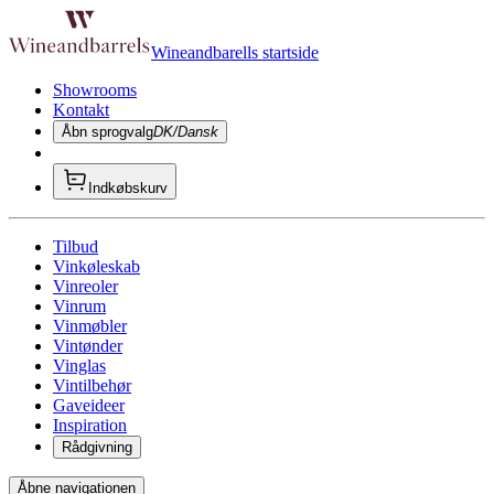
Wineandbarells startside
Showrooms
Kontakt
Åbn sprogvalg
DK/Dansk
Indkøbskurv
Tilbud
Vinkøleskab
Vinreoler
Vinrum
Vinmøbler
Vintønder
Vinglas
Vintilbehør
Gaveideer
Inspiration
Rådgivning
Åbne navigationen