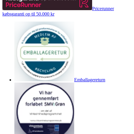
Pricerunner
købsgaranti op til 50.000 kr
Emballagereturn