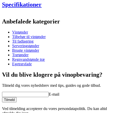
Specifikationer
Information
Anbefalede kategorier
Produktnummer
MF228FG27-M
Vintønder
Dimensioner (BxHxD cm)
Tilbehør til vintønder
Korkprop medfølger. Vi anbefaler dog en siliconeprop som skal
Vægt (kg)
55
Til fadlagring
bestilles seperat.
Se tilbehør til tønder / relaterede produkter.
Serveringstønder
Brugte vintønder
Læs her om klargøring, rengøring, opbevaring etc. af
Trætønder
fadlagringstønder
Regnvandstønde træ
Egetræsfade
Vil du blive klogere på vinopbevaring?
Tilmeld dig vores nyhedsbrev med tips, guides og gode tilbud.
E-mail
Tilmeld
Ved tilmelding accepterer du vores persondatapolitik. Du kan altid