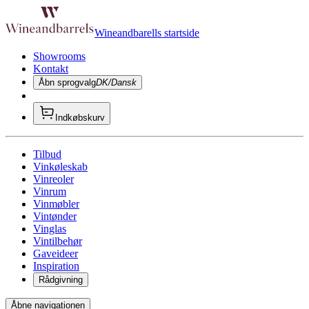
Wineandbarells startside
Showrooms
Kontakt
Åbn sprogvalg
DK/Dansk
Indkøbskurv
Tilbud
Vinkøleskab
Vinreoler
Vinrum
Vinmøbler
Vintønder
Vinglas
Vintilbehør
Gaveideer
Inspiration
Rådgivning
Åbne navigationen