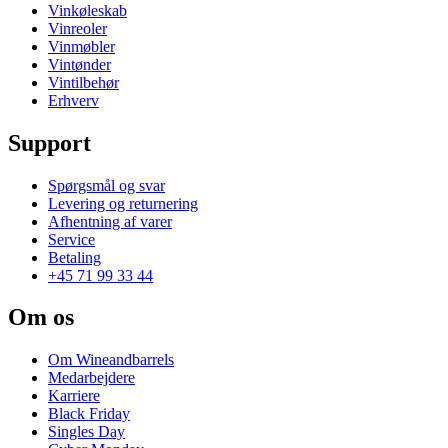
Vinkøleskab
Vinreoler
Vinmøbler
Vintønder
Vintilbehør
Erhverv
Support
Spørgsmål og svar
Levering og returnering
Afhentning af varer
Service
Betaling
+45 71 99 33 44
Om os
Om Wineandbarrels
Medarbejdere
Karriere
Black Friday
Singles Day