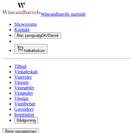
Wineandbarells startside
Showrooms
Kontakt
Åbn sprogvalg
DK/Dansk
Indkøbskurv
Tilbud
Vinkøleskab
Vinreoler
Vinrum
Vinmøbler
Vintønder
Vinglas
Vintilbehør
Gaveideer
Inspiration
Rådgivning
Åbne navigationen