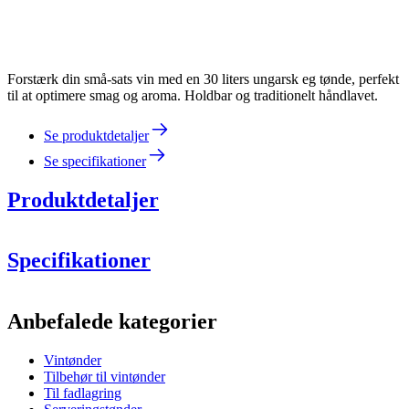
Forstærk din små-sats vin med en 30 liters ungarsk eg tønde, perfekt
til at optimere smag og aroma. Holdbar og traditionelt håndlavet.
Se produktdetaljer
Se specifikationer
Produktdetaljer
Specifikationer
Information
Anbefalede kategorier
Produktnummer
WOB-HM30-L
Vintønder
Dimensioner (BxHxD cm)
Tilbehør til vintønder
Vægt (kg)
10
Til fadlagring