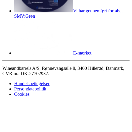
Vi har gennemført forløbet
SMV:Grøn
E-mærket
Wineandbarrels A/S, Rønnevangsalle 8, 3400 Hillerød, Danmark,
CVR nr.: DK-27702937.
Handelsbetingelser
Persondatapolitik
Cookies