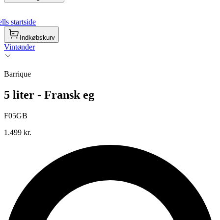
ls startside
Indkøbskurv
Vintønder
Barrique
5 liter - Fransk eg
F05GB
1.499 kr.