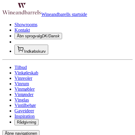
Wineandbarells startside
Showrooms
Kontakt
Åbn sprogvalg
DK/Dansk
Indkøbskurv
Tilbud
Vinkøleskab
Vinreoler
Vinrum
Vinmøbler
Vintønder
Vinglas
Vintilbehør
Gaveideer
Inspiration
Rådgivning
Åbne navigationen