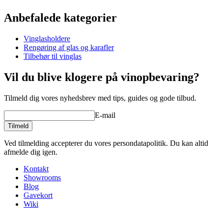
Information
Anbefalede kategorier
Produktnummer
RWRW1
Vinglasholdere
Dimensioner (BxHxD cm)
Rengøring af glas og karafler
Vægt (kg)
0.2
Tilbehør til vinglas
Højde (cm)
4.5
vinglas her
Bredde (cm)
10.5
Vil du blive klogere på vinopbevaring?
Dybde (cm)
25.6
Tilmeld dig vores nyhedsbrev med tips, guides og gode tilbud.
E-mail
Tilmeld
Ved tilmelding accepterer du vores persondatapolitik. Du kan altid
afmelde dig igen.
Kontakt
Showrooms
Blog
Gavekort
Wiki