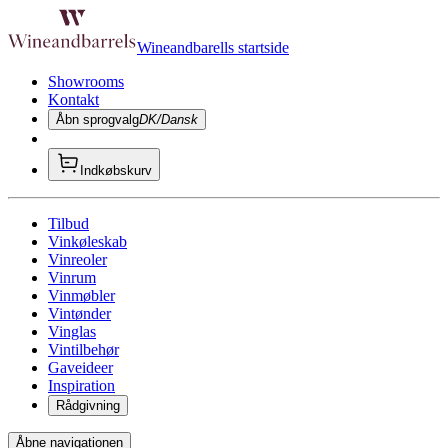
Wineandbarells startside
Showrooms
Kontakt
Åbn sprogvalg
DK/Dansk
Indkøbskurv
Tilbud
Vinkøleskab
Vinreoler
Vinrum
Vinmøbler
Vintønder
Vinglas
Vintilbehør
Gaveideer
Inspiration
Rådgivning
Åbne navigationen