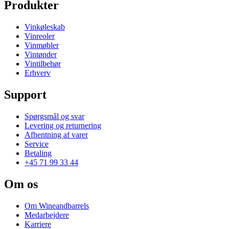
Produkter
Vinkøleskab
Vinreoler
Vinmøbler
Vintønder
Vintilbehør
Erhverv
Support
Spørgsmål og svar
Levering og returnering
Afhentning af varer
Service
Betaling
+45 71 99 33 44
Om os
Om Wineandbarrels
Medarbejdere
Karriere