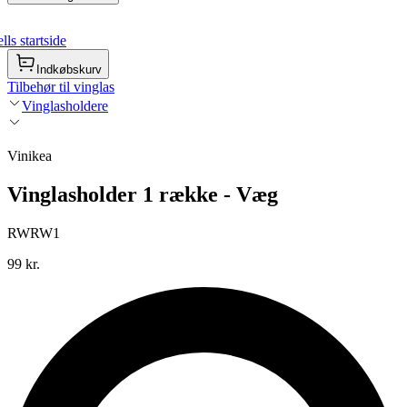
ls startside
Indkøbskurv
Tilbehør til vinglas
Vinglasholdere
Vinikea
Vinglasholder 1 række - Væg
RWRW1
99 kr.