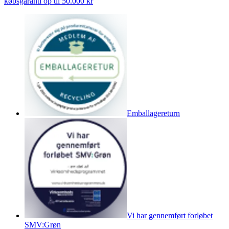
købsgaranti op til 50.000 kr
Emballagereturn
Vi har gennemført forløbet
SMV:Grøn