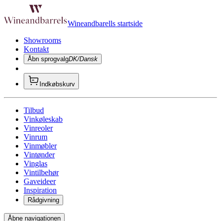
Wineandbarells startside
Showrooms
Kontakt
Åbn sprogvalg
DK/Dansk
Indkøbskurv
Tilbud
Vinkøleskab
Vinreoler
Vinrum
Vinmøbler
Vintønder
Vinglas
Vintilbehør
Gaveideer
Inspiration
Rådgivning
Åbne navigationen