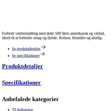
Forbedr vinfremstilling med dette 500 liters amerikansk eg vinfad,
ideelt til at forbedre smag og dybde. Robust, finstrålet og alsidig.
Se produktdetaljer
Se specifikationer
Produktdetaljer
Specifikationer
Information
Anbefalede kategorier
Produktnummer
MFA500MG27-H
Til fadlagring
Dimensioner (BxHxD cm)