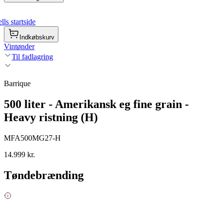
ls startside
Indkøbskurv
Vintønder
Til fadlagring
Barrique
500 liter - Amerikansk eg fine grain -
Heavy ristning (H)
MFA500MG27-H
14.999 kr.
Tøndebrænding