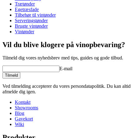
Trætønder
Stativ, prop og evt. hane (der er ikke boret hul til hane)
Vægt (kg)
95
Egetræsfade
medfølger ikke. Skal bestilles seperat. Se
tilbehør tønder
/
Tilbehør til vintønder
relaterede produkter.
Serveringstønder
Brugte vintønder
Vintønder
Vil du blive klogere på vinopbevaring?
Tilmeld dig vores nyhedsbrev med tips, guides og gode tilbud.
E-mail
Tilmeld
Ved tilmelding accepterer du vores persondatapolitik. Du kan altid
afmelde dig igen.
Kontakt
Showrooms
Blog
Gavekort
Wiki
Produkter