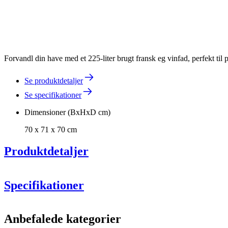
Forvandl din have med et 225-liter brugt fransk eg vinfad, perfekt til
Se produktdetaljer
Se specifikationer
Dimensioner (BxHxD cm)
70 x 71 x 70 cm
Produktdetaljer
Specifikationer
Information
Anbefalede kategorier
Produktnummer
ARSP225-3QUARTER