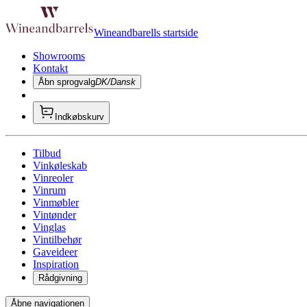
Wineandbarells startside
Showrooms
Kontakt
Åbn sprogvalg
DK/Dansk
Indkøbskurv
Tilbud
Vinkøleskab
Vinreoler
Vinrum
Vinmøbler
Vintønder
Vinglas
Vintilbehør
Gaveideer
Inspiration
Rådgivning
Åbne navigationen