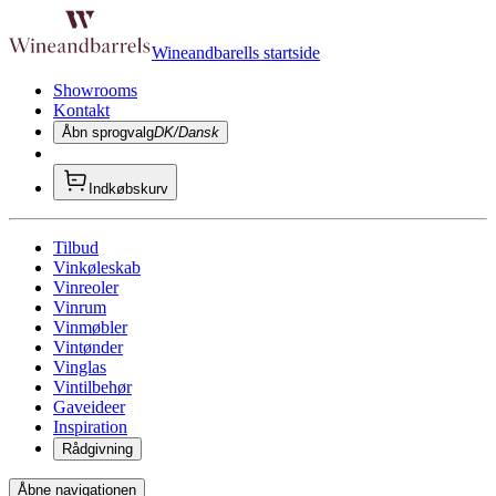
Wineandbarells startside
Showrooms
Kontakt
Åbn sprogvalg
DK/Dansk
Indkøbskurv
Tilbud
Vinkøleskab
Vinreoler
Vinrum
Vinmøbler
Vintønder
Vinglas
Vintilbehør
Gaveideer
Inspiration
Rådgivning
Åbne navigationen