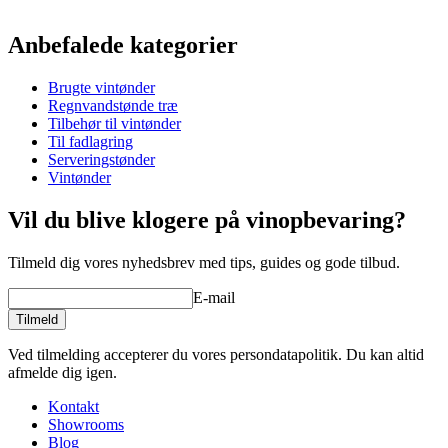
Information
Anbefalede kategorier
Produktnummer
ARSP225-SET3
Brugte vintønder
Dimensioner (BxHxD cm)
Regnvandstønde træ
Vægt (kg)
89
Tilbehør til vintønder
Højde (cm)
140
Til fadlagring
Bredde (cm)
70
Serveringstønder
Dybde (cm)
70
Vintønder
Vil du blive klogere på vinopbevaring?
Tilmeld dig vores nyhedsbrev med tips, guides og gode tilbud.
E-mail
Tilmeld
Ved tilmelding accepterer du vores persondatapolitik. Du kan altid
afmelde dig igen.
Kontakt
Showrooms
Blog