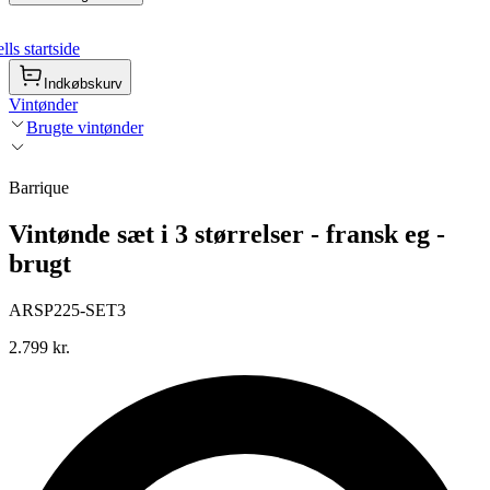
ls startside
Indkøbskurv
Vintønder
Brugte vintønder
Barrique
Vintønde sæt i 3 størrelser - fransk eg -
brugt
ARSP225-SET3
2.799 kr.