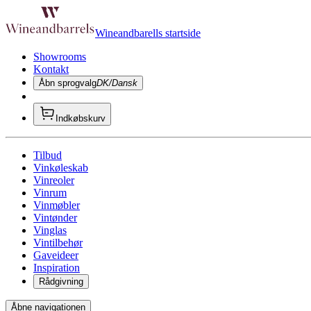
Wineandbarells startside
Showrooms
Kontakt
Åbn sprogvalg
DK/Dansk
Indkøbskurv
Tilbud
Vinkøleskab
Vinreoler
Vinrum
Vinmøbler
Vintønder
Vinglas
Vintilbehør
Gaveideer
Inspiration
Rådgivning
Åbne navigationen