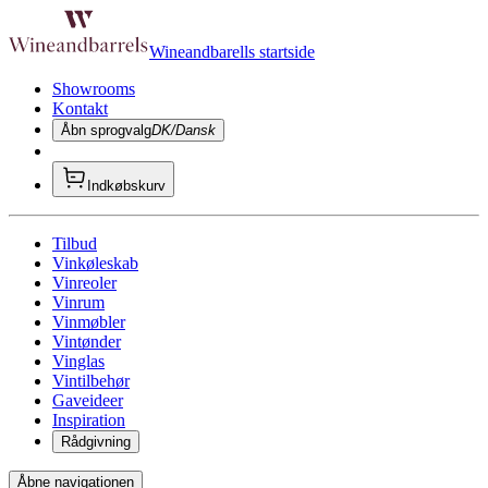
Wineandbarells startside
Showrooms
Kontakt
Åbn sprogvalg
DK/Dansk
Indkøbskurv
Tilbud
Vinkøleskab
Vinreoler
Vinrum
Vinmøbler
Vintønder
Vinglas
Vintilbehør
Gaveideer
Inspiration
Rådgivning
Åbne navigationen