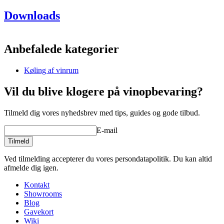
Information
Downloads
Produktnummer
S776
Dimensioner (BxHxD cm)
Anbefalede kategorier
Højde (cm)
54.9
Bredde (cm)
81.3
Køling af vinrum
Dybde (cm)
16.5
Vægt (kg)
38
Vil du blive klogere på vinopbevaring?
Kølesystem
Tilmeld dig vores nyhedsbrev med tips, guides og gode tilbud.
Kølemiddel
R290
E-mail
Tilmeld
Ved tilmelding accepterer du vores persondatapolitik. Du kan altid
afmelde dig igen.
Kontakt
Showrooms
Blog
Gavekort
Wiki