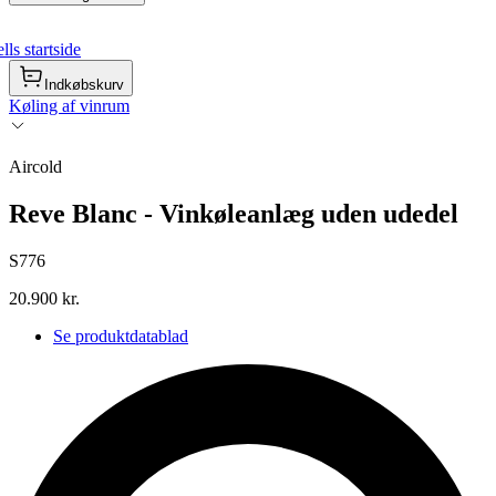
ls startside
Indkøbskurv
Køling af vinrum
Aircold
Reve Blanc - Vinkøleanlæg uden udedel
S776
20.900 kr.
Se produktdatablad