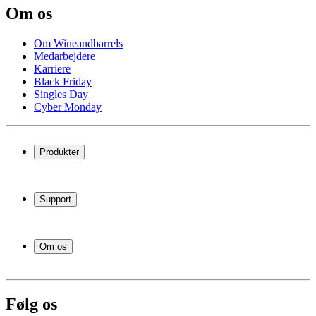
Om os
Om Wineandbarrels
Medarbejdere
Karriere
Black Friday
Singles Day
Cyber Monday
Produkter
Vinkøleskab
Vinreoler
Support
Vinmøbler
Vintønder
Spørgsmål og svar
Vintilbehør
Levering og returnering
Erhverv
Om os
Afhentning af varer
Service
Om Wineandbarrels
Betaling
Medarbejdere
+45 71 99 33 44
Karriere
Følg os
Black Friday