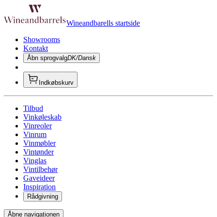
Wineandbarells startside
Showrooms
Kontakt
Åbn sprogvalg
DK/Dansk
Indkøbskurv
Tilbud
Vinkøleskab
Vinreoler
Vinrum
Vinmøbler
Vintønder
Vinglas
Vintilbehør
Gaveideer
Inspiration
Rådgivning
Åbne navigationen