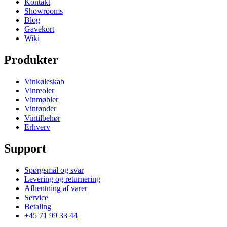
Kontakt
Showrooms
Blog
Gavekort
Wiki
Vær opmærksom på:
Produkter
Vinkøleskab
Vinreoler
Vinmøbler
Vintønder
Vintilbehør
Erhverv
Support
Spørgsmål og svar
Levering og returnering
Afhentning af varer
Service
Betaling
+45 71 99 33 44