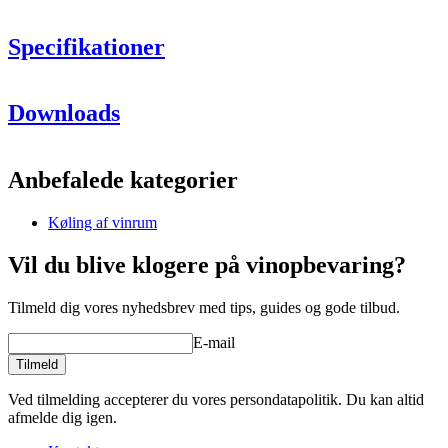
Specifikationer
Elegant design til køling af vinrum ned til 10°C
Information
Justér temperaturen mellem 10°C og 20°C efter behov
Downloads
Trinløs kapacitet, velegnet til rum fra 2m2 til 50m2 (lofthøjde
Produktnummer
ACWALL
2,7m)
Inkluderer standard montering
Generelt
Tilgængelig i valgfri farve (tilkøb)
Anbefalede kategorier
Disabled purchase
Ja
Køling af vinrum
Forbrug
Støjniveau
Lavt
Vil du blive klogere på vinopbevaring?
Støjniveau (dB)
25
Tilmeld dig vores nyhedsbrev med tips, guides og gode tilbud.
Dimensioner (BxHxD cm)
E-mail
Højde (cm)
29
Bredde (cm)
89
Tilmeld
Dybde (cm)
21
Ved tilmelding accepterer du vores persondatapolitik. Du kan altid
afmelde dig igen.