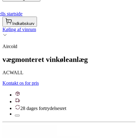
ls startside
Indkøbskurv
Køling af vinrum
Aircold
vægmonteret vinkøleanlæg
ACWALL
Kontakt os for pris
28 dages fortrydelsesret