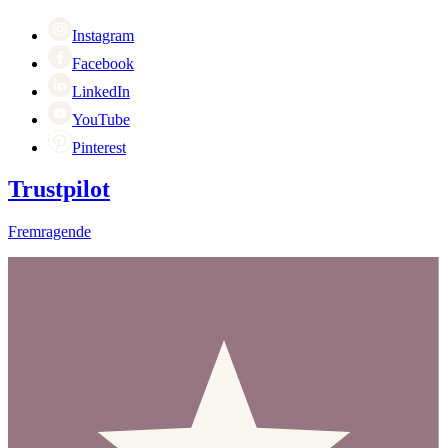
Singles Day
Cyber Monday
Instagram
Facebook
LinkedIn
YouTube
Pinterest
Trustpilot
Fremragende