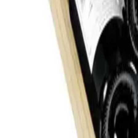
Se leveringsmuligheder
28 dages fortrydelsesret