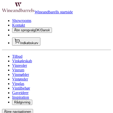
Wineandbarells startside
Showrooms
Kontakt
Åbn sprogvalg
DK/Dansk
Indkøbskurv
Tilbud
Vinkøleskab
Vinreoler
Vinrum
Vinmøbler
Vintønder
Vinglas
Vintilbehør
Gaveideer
Inspiration
Rådgivning
Åbne navigationen