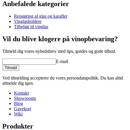
Anbefalede kategorier
Produktnummer
95080
Rengøring af glas og karafler
Dimensioner (BxHxD cm)
Vinglasholdere
Vægt (kg)
0.1
Tilbehør til vinglas
Højde (cm)
4.5
Bredde (cm)
29
Vil du blive klogere på vinopbevaring?
Dybde (cm)
19
Tilmeld dig vores nyhedsbrev med tips, guides og gode tilbud.
wine accessories
E-mail
Status When Soldout
active
Tilmeld
Ved tilmelding accepterer du vores persondatapolitik. Du kan altid
afmelde dig igen.
Kontakt
Showrooms
Blog
Gavekort
Wiki
Produkter