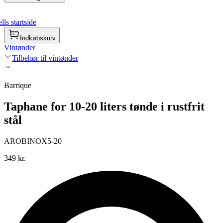
ls startside
Indkøbskurv
Vintønder
Tilbehør til vintønder
Barrique
Taphane for 10-20 liters tønde i rustfrit
stål
AROBINOX5-20
349 kr.