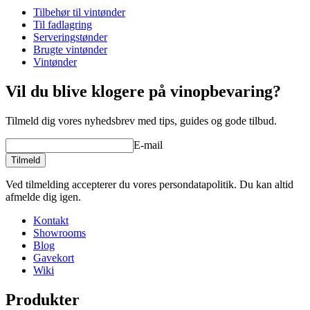
Tilbehør til vintønder
Dimensioner (BxHxD cm)
Til fadlagring
Vægt (kg)
0.2
Serveringstønder
Højde (cm)
2
Brugte vintønder
Dybde (cm)
7
Vintønder
product extension
Vil du blive klogere på vinopbevaring?
Status When Soldout
active
Tilmeld dig vores nyhedsbrev med tips, guides og gode tilbud.
E-mail
Tilmeld
Ved tilmelding accepterer du vores persondatapolitik. Du kan altid
afmelde dig igen.
Kontakt
Showrooms
Blog
Gavekort
Wiki
Produkter