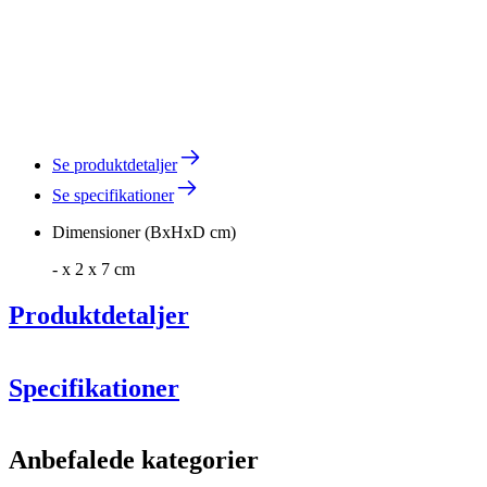
Se produktdetaljer
Se specifikationer
Dimensioner (BxHxD cm)
- x 2 x 7 cm
Produktdetaljer
Taphane i rustfri stål. Passer til 10-20 liter tønder.
Specifikationer
Hul diameter: 12mm.
Information
Anbefalede kategorier
Produktnummer
AROBINOX5-20