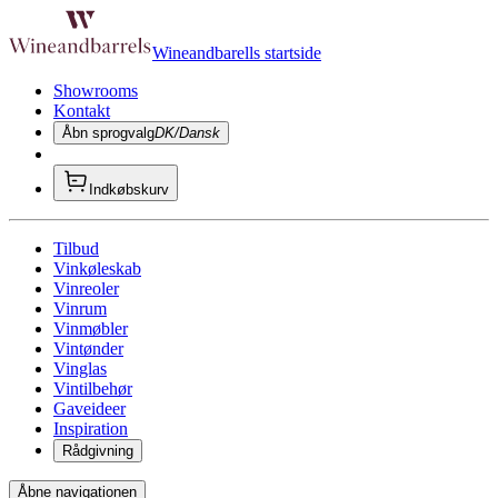
Wineandbarells startside
Showrooms
Kontakt
Åbn sprogvalg
DK/Dansk
Indkøbskurv
Tilbud
Vinkøleskab
Vinreoler
Vinrum
Vinmøbler
Vintønder
Vinglas
Vintilbehør
Gaveideer
Inspiration
Rådgivning
Åbne navigationen