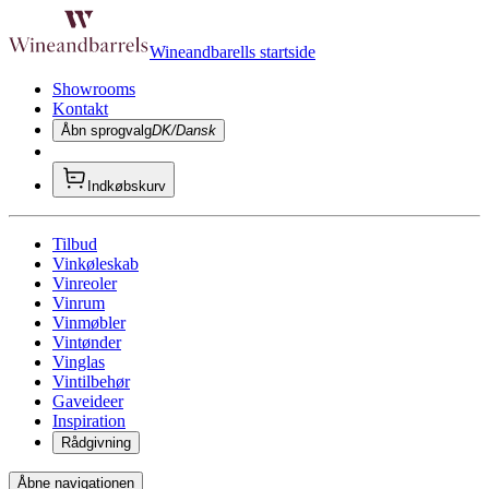
Wineandbarells startside
Showrooms
Kontakt
Åbn sprogvalg
DK/Dansk
Indkøbskurv
Tilbud
Vinkøleskab
Vinreoler
Vinrum
Vinmøbler
Vintønder
Vinglas
Vintilbehør
Gaveideer
Inspiration
Rådgivning
Åbne navigationen