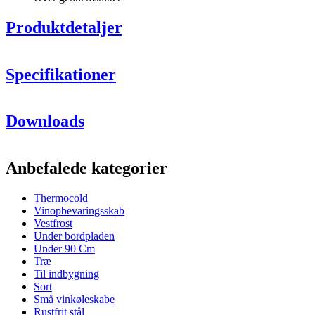
Produktdetaljer
Specifikationer
Information
Downloads
Produktnummer
10661
Generelt
Anbefalede kategorier
Frontfarve
Sort
Thermocold
Kølesystem
Vinopbevaringsskab
Vestfrost
Antal kølezoner
1 zone
Under bordpladen
Køleteknologi
Kompressor
Under 90 Cm
Kølemiddel
R600a
Træ
Afisning, type
Nej
Til indbygning
Alarm for store temperaturvariationer
Nej
Sort
Temperaturområde
8-18°C
Små vinkøleskabe
*Total bredde inkl. luftkanal: 160,8 cm
Forbrug
Rustfrit stål