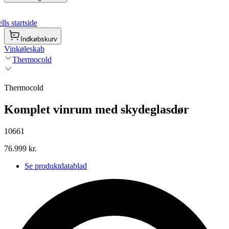
ls startside
Indkøbskurv
Vinkøleskab
Thermocold
Thermocold
Komplet vinrum med skydeglasdør
10661
76.999 kr.
Se produktdatablad