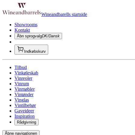
Wineandbarells startside
Showrooms
Kontakt
Åbn sprogvalg
DK/Dansk
Indkøbskurv
Tilbud
Vinkøleskab
Vinreoler
Vinrum
Vinmøbler
Vintønder
Vinglas
Vintilbehør
Gaveideer
Inspiration
Rådgivning
Åbne navigationen