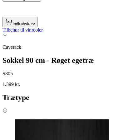
Indkøbskurv
Tilbehør til vinreoler
Caverack
Sokkel 90 cm - Røget egetræ
S805
1.399 kr.
Trætype