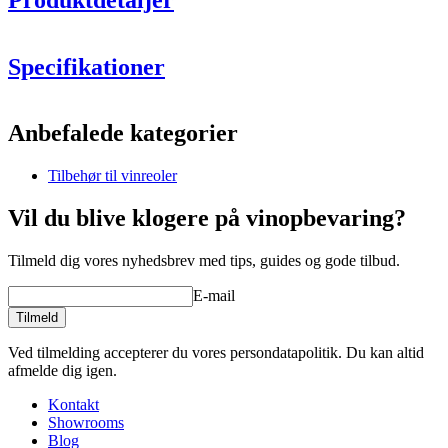
Specifikationer
Information
Anbefalede kategorier
Produktnummer
13083
Tilbehør til vinreoler
Generelt
Finish
Metal
Vil du blive klogere på vinopbevaring?
Modulær
Ja
Tilmeld dig vores nyhedsbrev med tips, guides og gode tilbud.
Flasker
E-mail
Antal flasker (Bordeaux)
48
Flasketype
Bordeaux, Bourgogne, Champagne, Magnum
Tilmeld
Dimensioner (BxHxD cm)
Ved tilmelding accepterer du vores persondatapolitik. Du kan altid
afmelde dig igen.
Højde (cm)
45
Bredde (cm)
55
Kontakt
Dybde (cm)
20
Showrooms
Vægt (kg)
9
Blog