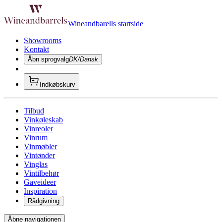
Wineandbarells startside
Showrooms
Kontakt
Åbn sprogvalg
DK/Dansk
Indkøbskurv
Tilbud
Vinkøleskab
Vinreoler
Vinrum
Vinmøbler
Vintønder
Vinglas
Vintilbehør
Gaveideer
Inspiration
Rådgivning
Åbne navigationen