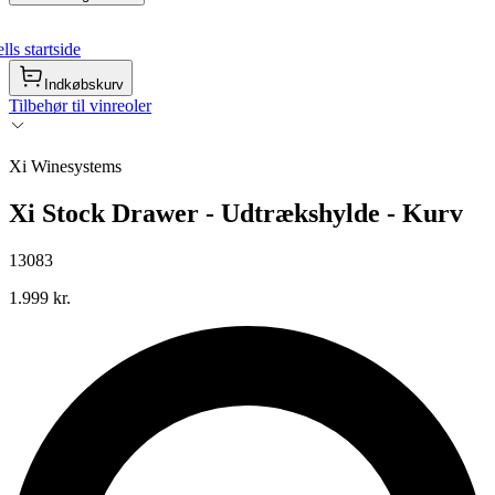
ls startside
Indkøbskurv
Tilbehør til vinreoler
Xi Winesystems
Xi Stock Drawer - Udtrækshylde - Kurv
13083
1.999 kr.