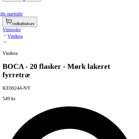
ls startside
Indkøbskurv
Vinreoler
Vinikea
Vinikea
BOCA - 20 flasker - Mørk lakeret
fyrretræ
KE69244-NY
549 kr.