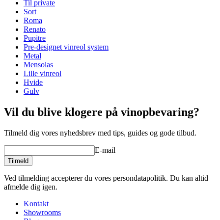
Antal flasker (Bordeaux)
20
Til private
Flasketype
Bordeaux, Bourgogne, Champagne, Magnum
Sort
Roma
Dimensioner (BxHxD cm)
Renato
Pupitre
Se eksempler der viser hvordan andre har indrettet deres vinrum
Højde (cm)
50
Pre-designet vinreol system
med disse moduler.
Bredde (cm)
50
Metal
Dybde (cm)
25
Lav din egen opstilling med disse moduler i vores online værktøj til
Mensolas
Vægt (kg)
9
indretning af vinrum (åbner nyt vindue og kræver flash installeret)
Lille vinreol
Hvide
Gulv
Vil du blive klogere på vinopbevaring?
Tilmeld dig vores nyhedsbrev med tips, guides og gode tilbud.
E-mail
Tilmeld
Ved tilmelding accepterer du vores persondatapolitik. Du kan altid
afmelde dig igen.
Kontakt
Showrooms