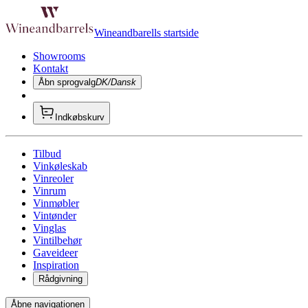
Wineandbarells startside
Showrooms
Kontakt
Åbn sprogvalg
DK/Dansk
Indkøbskurv
Tilbud
Vinkøleskab
Vinreoler
Vinrum
Vinmøbler
Vintønder
Vinglas
Vintilbehør
Gaveideer
Inspiration
Rådgivning
Åbne navigationen