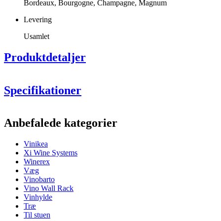
Bordeaux, Bourgogne, Champagne, Magnum
Levering
Usamlet
Produktdetaljer
Specifikationer
Information
Anbefalede kategorier
Produktnummer
KE69244-NY
Vinikea
Generelt
Xi Wine Systems
Placering
Gulv
Winerex
Finish
Brunbejdset fyrretræ
Væg
Modulær
Ja
Vinobarto
Levering
Usamlet
Vino Wall Rack
LAGO
Vinhylde
GAVI
Flasker
Træ
Til stuen