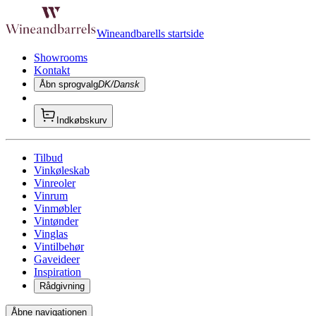
Wineandbarells startside
Showrooms
Kontakt
Åbn sprogvalg
DK/Dansk
Indkøbskurv
Tilbud
Vinkøleskab
Vinreoler
Vinrum
Vinmøbler
Vintønder
Vinglas
Vintilbehør
Gaveideer
Inspiration
Rådgivning
Åbne navigationen