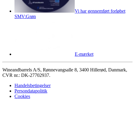
Vi har gennemført forløbet
SMV:Grøn
E-mærket
Wineandbarrels A/S, Rønnevangsalle 8, 3400 Hillerød, Danmark,
CVR nr.: DK-27702937.
Handelsbetingelser
Persondatapolitik
Cookies