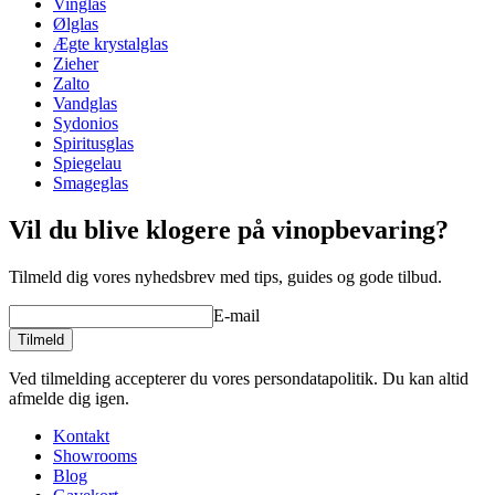
Tåler opvaskemaskine.
Vinglas
Diameter (cm)
10.5
Ølglas
Kapacitet (cl)
68.5
Ægte krystalglas
Zieher
Andet
Zalto
Vandglas
Gravering
Nej
Sydonios
Spiritusglas
Spiegelau
Smageglas
Vil du blive klogere på vinopbevaring?
Tilmeld dig vores nyhedsbrev med tips, guides og gode tilbud.
E-mail
Tilmeld
Ved tilmelding accepterer du vores persondatapolitik. Du kan altid
afmelde dig igen.
Kontakt
Showrooms
Blog