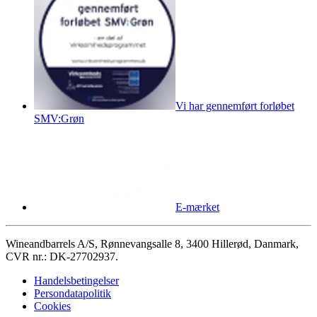
Vi har gennemført forløbet
SMV:Grøn
E-mærket
Wineandbarrels A/S, Rønnevangsalle 8, 3400 Hillerød, Danmark,
CVR nr.: DK-27702937.
Handelsbetingelser
Persondatapolitik
Cookies