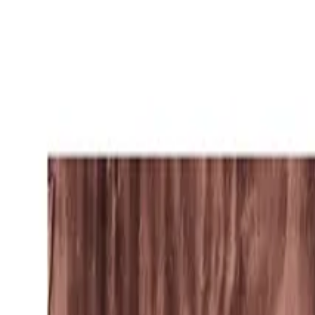
Wineandbarells startside
Showrooms
Kontakt
Åbn sprogvalg
DK/Dansk
Indkøbskurv
Tilbud
Vinkøleskab
Vinreoler
Vinrum
Vinmøbler
Vintønder
Vinglas
Vintilbehør
Gaveideer
Inspiration
Rådgivning
Åbne navigationen