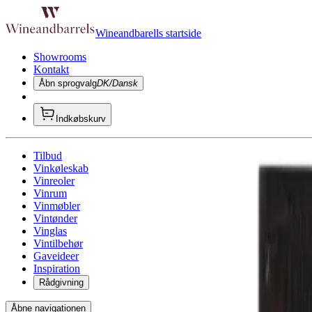
Wineandbarells startside
Showrooms
Kontakt
Åbn sprogvalg
DK/Dansk
Indkøbskurv
Tilbud
Vinkøleskab
Vinreoler
Vinrum
Vinmøbler
Vintønder
Vinglas
Vintilbehør
Gaveideer
Inspiration
Rådgivning
Åbne navigationen