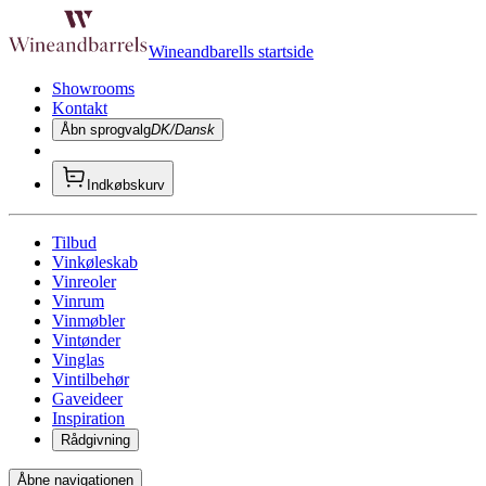
Wineandbarells startside
Showrooms
Kontakt
Åbn sprogvalg
DK/Dansk
Indkøbskurv
Tilbud
Vinkøleskab
Vinreoler
Vinrum
Vinmøbler
Vintønder
Vinglas
Vintilbehør
Gaveideer
Inspiration
Rådgivning
Åbne navigationen