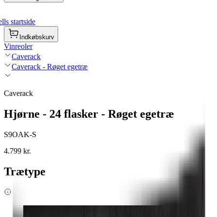
ls startside
Indkøbskurv
Vinreoler
Caverack
Caverack - Røget egetræ
Caverack
Hjørne - 24 flasker - Røget egetræ
S9OAK-S
4.799 kr.
Trætype