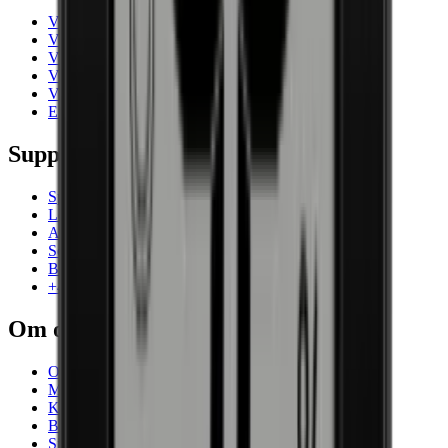
Vinkøleskab
Vinreoler
Vinmøbler
Vintønder
Vintilbehør
Erhverv
Support
Spørgsmål og svar
Levering og returnering
Afhentning af varer
Service
Betaling
+45 71 99 33 44
Om os
Om Wineandbarrels
Medarbejdere
Karriere
Black Friday
Singles Day