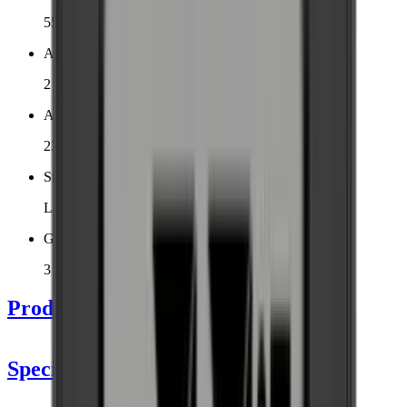
55.5 x 58.6 x 55.2 cm
Antal kølezoner
2 zoner
Antal flasker (Bordeaux)
23
Støjniveau
Lavt
Garanti
3 års garanti
Produktdetaljer
Specifikationer
Information