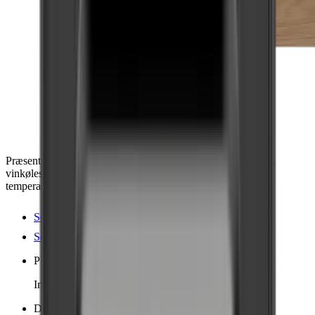
Præsenter dine vine med stil i dette fremtidssikrede, premium
vinkøleskab fra danske Pevino. Opbevar op til 23 flasker i to
temperaturzoner – elegant, støjsvagt og skabt til perfektion.
Se produktdetaljer
Se specifikationer
Placering
Integreret, Fuldt integreret
Dimensioner (BxHxD cm)