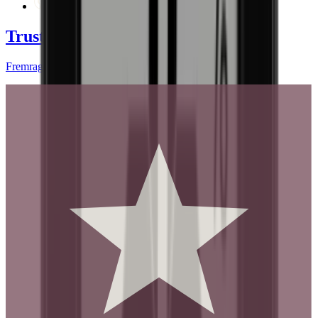
Pinterest
Trustpilot
Fremragende