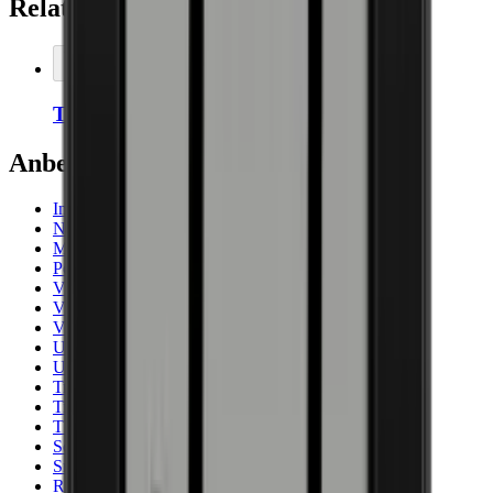
Relaterede tilbehør
Læg i kurv
Thermopro Termometer/Hygrometer
Anbefalede kategorier
Imperial
Noble
Majestic
Pevino
Vinkøleskab
Vinopbevaringsskab
Vestfrost
Under bordpladen
Under 90 Cm
Træ
Til indbygning
Thermocold
Sort
Små vinkøleskabe
Rustfrit stål