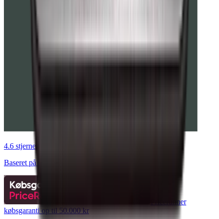
4.6 stjerner af 5
Baseret på 9.555 reviews
Pricerunner
købsgaranti op til 50.000 kr