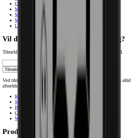
Over 131 Flasker
Multizoner
Modningsskab
Med Mindst Bredde
Lavt støjniveau
Vil du blive klogere på vinopbevaring?
Tilmeld dig vores nyhedsbrev med tips, guides og gode tilbud.
E-mail
Tilmeld
Ved tilmelding accepterer du vores persondatapolitik. Du kan altid
afmelde dig igen.
Kontakt
Showrooms
Blog
Gavekort
Wiki
Produkter