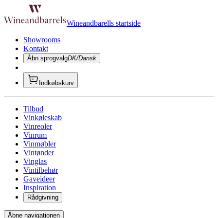
Wineandbarells startside
Showrooms
Kontakt
Åbn sprogvalg
DK/Dansk
Indkøbskurv
Tilbud
Vinkøleskab
Vinreoler
Vinrum
Vinmøbler
Vintønder
Vinglas
Vintilbehør
Gaveideer
Inspiration
Rådgivning
Åbne navigationen