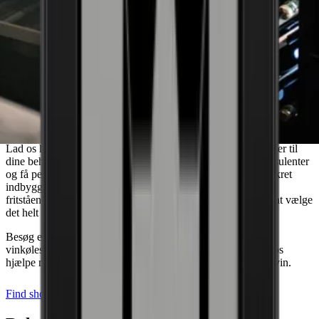
Har du brug for vejledning til at finde det
vinkøleskab der matcher dine behov?
Lad os hjælpe dig med at finde den perfekte løsning der passer til
dine behov. Book et møde med en af vores erfarne salgskonsulenter
og få personlig rådgivning. Uanset om du har brug for et diskret
indbygget vinkøleskab til dit nyrenoverede køkken eller et
fritstående til din kælder, så står vi klar til at hjælpe dig med at vælge
det helt rigtige vinkøleskab.
Besøg et af vores showrooms og oplev vores udvalg af
vinkøleskabe i høj kvalitet, eller book et møde i dag, og lad os
hjælpe med at finde den perfekte opbevaringsløsning til din vin.
Find showroom
Kontakt os