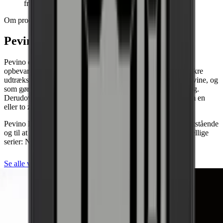
fritstående løsning.
Om producenten
Pevino - Det ultimative vinkøleskab
Pevino er noget af det bedste, der findes, når det kommer til
opbevaring af vin til den kræsne vinentusiast. Du får bl.a. lækre
udtrækshylder, som giver dig et godt overblik over alle dine vine, og
som gør, at du let og overskueligt kan beundre din vinsamling.
Derudover kan du med de fleste af vinskabene vælge mellem en
eller to zoner.
Pevino laver vinkøleskabe både til indbygning, til at være fritstående
og til at blive integreret f.eks. i køkkenet. Pevino har 3 forskellige
serier: Noble, Majestic og Imperial.
Se alle vinkøleskabe fra Pevino