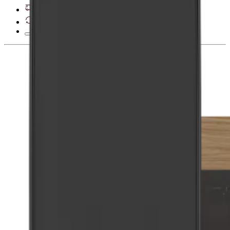
Se leveringsmuligheder
28 dages fortrydelsesret