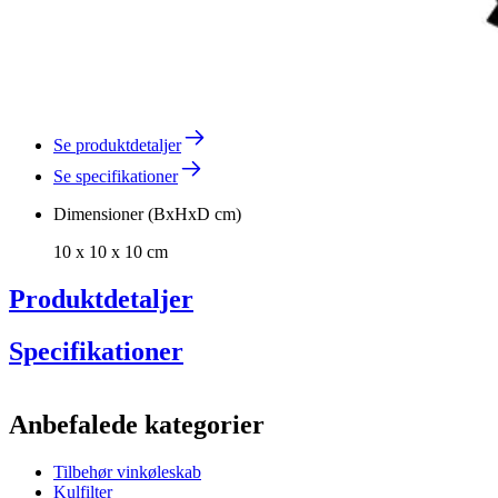
Se produktdetaljer
Se specifikationer
Dimensioner (BxHxD cm)
10 x 10 x 10 cm
Produktdetaljer
Specifikationer
Information
Anbefalede kategorier
Produktnummer
DZ01-0539-1
Tilbehør vinkøleskab
Generelt
Kulfilter