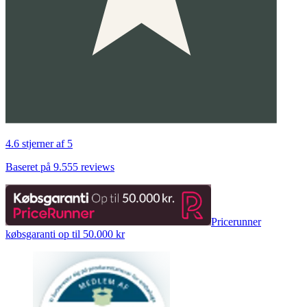
4.6 stjerner af 5
Baseret på 9.555 reviews
Pricerunner
købsgaranti op til 50.000 kr