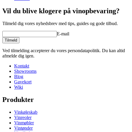
Producent
Pevino
Vil du blive klogere på vinopbevaring?
Dimensioner (BxHxD cm)
Tilmeld dig vores nyhedsbrev med tips, guides og gode tilbud.
Vægt (kg)
0.3
Højde (cm)
10
E-mail
Bredde (cm)
10
Dybde (cm)
10
Tilmeld
product extension
Ved tilmelding accepterer du vores persondatapolitik. Du kan altid
afmelde dig igen.
Status When Soldout
active
Kontakt
Showrooms
Blog
Gavekort
Wiki
Produkter
Vinkøleskab
Vinreoler
Vinmøbler
Vintønder