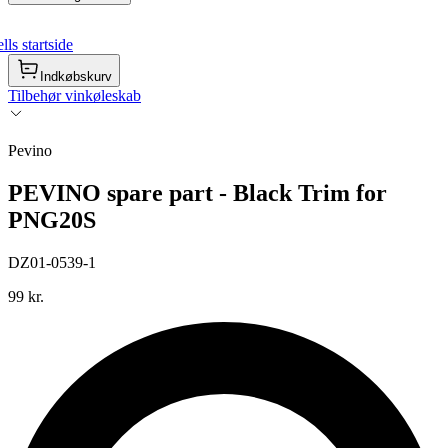
ls startside
Indkøbskurv
Tilbehør vinkøleskab
Pevino
PEVINO spare part - Black Trim for
PNG20S
DZ01-0539-1
99 kr.