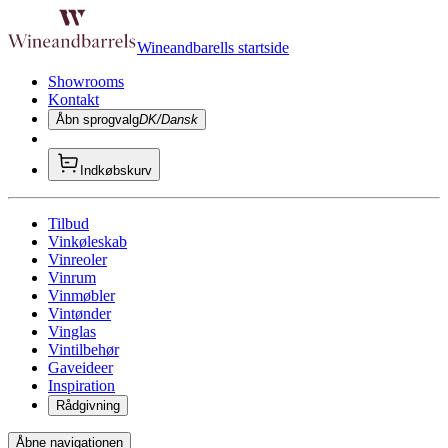
Wineandbarells startside
Showrooms
Kontakt
Åbn sprogvalg
DK/Dansk
Indkøbskurv
Tilbud
Vinkøleskab
Vinreoler
Vinrum
Vinmøbler
Vintønder
Vinglas
Vintilbehør
Gaveideer
Inspiration
Rådgivning
Åbne navigationen