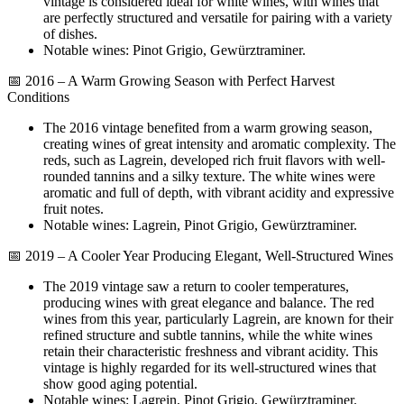
vintage is considered ideal for white wines, with wines that
are perfectly structured and versatile for pairing with a variety
of dishes.
Notable wines: Pinot Grigio, Gewürztraminer.
📅 2016 – A Warm Growing Season with Perfect Harvest
Conditions
The 2016 vintage benefited from a warm growing season,
creating wines of great intensity and aromatic complexity. The
reds, such as Lagrein, developed rich fruit flavors with well-
rounded tannins and a silky texture. The white wines were
aromatic and full of depth, with vibrant acidity and expressive
fruit notes.
Notable wines: Lagrein, Pinot Grigio, Gewürztraminer.
📅 2019 – A Cooler Year Producing Elegant, Well-Structured Wines
The 2019 vintage saw a return to cooler temperatures,
producing wines with great elegance and balance. The red
wines from this year, particularly Lagrein, are known for their
refined structure and subtle tannins, while the white wines
retain their characteristic freshness and vibrant acidity. This
vintage is highly regarded for its well-structured wines that
show good aging potential.
Notable wines: Lagrein, Pinot Grigio, Gewürztraminer.