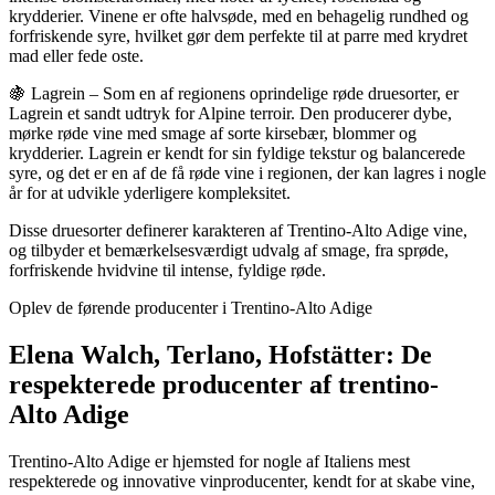
krydderier. Vinene er ofte halvsøde, med en behagelig rundhed og
forfriskende syre, hvilket gør dem perfekte til at parre med krydret
mad eller fede oste.
🍇 Lagrein – Som en af regionens oprindelige røde druesorter, er
Lagrein et sandt udtryk for Alpine terroir. Den producerer dybe,
mørke røde vine med smage af sorte kirsebær, blommer og
krydderier. Lagrein er kendt for sin fyldige tekstur og balancerede
syre, og det er en af de få røde vine i regionen, der kan lagres i nogle
år for at udvikle yderligere kompleksitet.
Disse druesorter definerer karakteren af Trentino-Alto Adige vine,
og tilbyder et bemærkelsesværdigt udvalg af smage, fra sprøde,
forfriskende hvidvine til intense, fyldige røde.
Oplev de førende producenter i Trentino-Alto Adige
Elena Walch, Terlano, Hofstätter: De
respekterede producenter af trentino-
Alto Adige
Trentino-Alto Adige er hjemsted for nogle af Italiens mest
respekterede og innovative vinproducenter, kendt for at skabe vine,