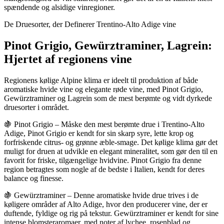
spændende og alsidige vinregioner.
De Druesorter, der Definerer Trentino-Alto Adige vine
Pinot Grigio, Gewürztraminer, Lagrein:
Hjertet af regionens vine
Regionens kølige Alpine klima er ideelt til produktion af både
aromatiske hvide vine og elegante røde vine, med Pinot Grigio,
Gewürztraminer og Lagrein som de mest berømte og vidt dyrkede
druesorter i området.
🍇 Pinot Grigio – Måske den mest berømte drue i Trentino-Alto
Adige, Pinot Grigio er kendt for sin skarp syre, lette krop og
forfriskende citrus- og grønne æble-smage. Det kølige klima gør det
muligt for druen at udvikle en elegant mineralitet, som gør den til en
favorit for friske, tilgængelige hvidvine. Pinot Grigio fra denne
region betragtes som nogle af de bedste i Italien, kendt for deres
balance og finesse.
🍇 Gewürztraminer – Denne aromatiske hvide drue trives i de
køligere områder af Alto Adige, hvor den producerer vine, der er
duftende, fyldige og rig på tekstur. Gewürztraminer er kendt for sine
intense blomsteraromaer, med noter af lychee, rosenblad og