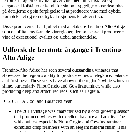
terroiret i højderne, hvilket giver vine med unik friskhed og
elegance. Hofstätter er kendt for sin omhyggelige opmærksomhed
på detaljerne og sin forpligtelse til at producere vine med dybde,
kompleksitet og ren udtryk af regionens karakteristika.
Disse producenter har hjulpet med at etablere Trentino-Alto Adige
som en af Italiens førende vinregioner, der konsekvent producerer
vine af exceptionel kvalitet og global anerkendelse.
Udforsk de berømte årgange i Trentino-
Alto Adige
Trentino-Alto Adige has seen several outstanding vintages that
showcase the region’s ability to produce wines of elegance, balance,
and freshness. These years have allowed the region’s white wines to
shine, particularly Pinot Grigio and Gewürztraminer, while also
producing deep and structured reds, such as Lagrein.
📅 2013 – A Cool and Balanced Year
The 2013 vintage was characterized by a cool growing season
that produced wines with excellent balance and acidity. The
white wines, especially Pinot Grigio and Gewürztraminer,
exhibited crisp freshness with an elegant mineral finish. This