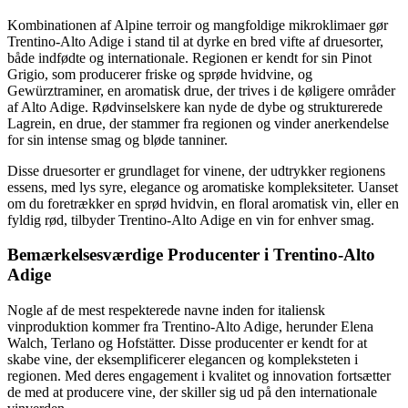
Kombinationen af Alpine terroir og mangfoldige mikroklimaer gør
Trentino-Alto Adige i stand til at dyrke en bred vifte af druesorter,
både indfødte og internationale. Regionen er kendt for sin Pinot
Grigio, som producerer friske og sprøde hvidvine, og
Gewürztraminer, en aromatisk drue, der trives i de køligere områder
af Alto Adige. Rødvinselskere kan nyde de dybe og strukturerede
Lagrein, en drue, der stammer fra regionen og vinder anerkendelse
for sin intense smag og bløde tanniner.
Disse druesorter er grundlaget for vinene, der udtrykker regionens
essens, med lys syre, elegance og aromatiske kompleksiteter. Uanset
om du foretrækker en sprød hvidvin, en floral aromatisk vin, eller en
fyldig rød, tilbyder Trentino-Alto Adige en vin for enhver smag.
Bemærkelsesværdige Producenter i Trentino-Alto
Adige
Nogle af de mest respekterede navne inden for italiensk
vinproduktion kommer fra Trentino-Alto Adige, herunder Elena
Walch, Terlano og Hofstätter. Disse producenter er kendt for at
skabe vine, der eksemplificerer elegancen og kompleksteten i
regionen. Med deres engagement i kvalitet og innovation fortsætter
de med at producere vine, der skiller sig ud på den internationale