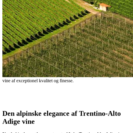
Trentino-Alto Adige: Alpinske vine af
elegance
Hvor italienske traditioner møder østrigske indflydelser og skaber
vine af exceptionel kvalitet og finesse.
- Local Trentino-Alto Adige proverb
Den alpinske elegance af Trentino-Alto
Adige vine