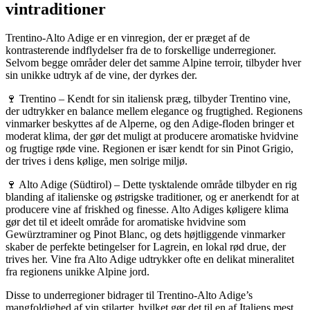
vintraditioner
Trentino-Alto Adige er en vinregion, der er præget af de
kontrasterende indflydelser fra de to forskellige underregioner.
Selvom begge områder deler det samme Alpine terroir, tilbyder hver
sin unikke udtryk af de vine, der dyrkes der.
🍷 Trentino – Kendt for sin italiensk præg, tilbyder Trentino vine,
der udtrykker en balance mellem elegance og frugtighed. Regionens
vinmarker beskyttes af de Alperne, og den Adige-floden bringer et
moderat klima, der gør det muligt at producere aromatiske hvidvine
og frugtige røde vine. Regionen er især kendt for sin Pinot Grigio,
der trives i dens kølige, men solrige miljø.
🍷 Alto Adige (Südtirol) – Dette tysktalende område tilbyder en rig
blanding af italienske og østrigske traditioner, og er anerkendt for at
producere vine af friskhed og finesse. Alto Adiges køligere klima
gør det til et ideelt område for aromatiske hvidvine som
Gewürztraminer og Pinot Blanc, og dets højtliggende vinmarker
skaber de perfekte betingelser for Lagrein, en lokal rød drue, der
trives her. Vine fra Alto Adige udtrykker ofte en delikat mineralitet
fra regionens unikke Alpine jord.
Disse to underregioner bidrager til Trentino-Alto Adige’s
mangfoldighed af vin stilarter, hvilket gør det til en af Italiens mest