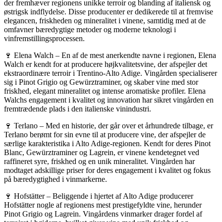
der fremhæver regionens unikke terroir og blanding af italiensk og
østrigsk indflydelse. Disse producenter er dedikerede til at fremvise
elegancen, friskheden og mineralitet i vinene, samtidig med at de
omfavner bæredygtige metoder og moderne teknologi i
vinfremstillingsprocessen.
🍷 Elena Walch – En af de mest anerkendte navne i regionen, Elena
Walch er kendt for at producere højkvalitetsvine, der afspejler det
ekstraordinære terroir i Trentino-Alto Adige. Vingården specialiserer
sig i Pinot Grigio og Gewürztraminer, og skaber vine med stor
friskhed, elegant mineralitet og intense aromatiske profiler. Elena
Walchs engagement i kvalitet og innovation har sikret vingården en
fremtrædende plads i den italienske vinindustri.
🍷 Terlano – Med en historie, der går over et århundrede tilbage, er
Terlano berømt for sin evne til at producere vine, der afspejler de
særlige karakteristika i Alto Adige-regionen. Kendt for deres Pinot
Blanc, Gewürztraminer og Lagrein, er vinene kendetegnet ved
raffineret syre, friskhed og en unik mineralitet. Vingården har
modtaget adskillige priser for deres engagement i kvalitet og fokus
på bæredygtighed i vinmarkerne.
🍷 Hofstätter – Beliggende i hjertet af Alto Adige producerer
Hofstätter nogle af regionens mest prestigefyldte vine, herunder
Pinot Grigio og Lagrein. Vingårdens vinmarker drager fordel af