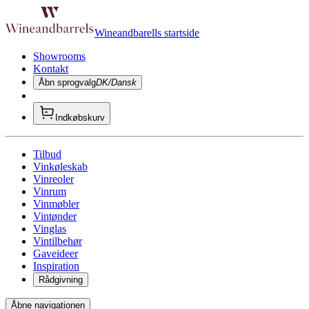
Wineandbarells startside
Showrooms
Kontakt
Åbn sprogvalg
DK/Dansk
Indkøbskurv
Tilbud
Vinkøleskab
Vinreoler
Vinrum
Vinmøbler
Vintønder
Vinglas
Vintilbehør
Gaveideer
Inspiration
Rådgivning
Åbne navigationen