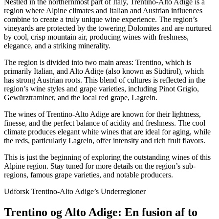
Nestled in the northernmost part of Italy, Trentino-Alto Adige is a
region where Alpine climates and Italian and Austrian influences
combine to create a truly unique wine experience. The region’s
vineyards are protected by the towering Dolomites and are nurtured
by cool, crisp mountain air, producing wines with freshness,
elegance, and a striking minerality.
The region is divided into two main areas: Trentino, which is
primarily Italian, and Alto Adige (also known as Südtirol), which
has strong Austrian roots. This blend of cultures is reflected in the
region’s wine styles and grape varieties, including Pinot Grigio,
Gewürztraminer, and the local red grape, Lagrein.
The wines of Trentino-Alto Adige are known for their lightness,
finesse, and the perfect balance of acidity and freshness. The cool
climate produces elegant white wines that are ideal for aging, while
the reds, particularly Lagrein, offer intensity and rich fruit flavors.
This is just the beginning of exploring the outstanding wines of this
Alpine region. Stay tuned for more details on the region’s sub-
regions, famous grape varieties, and notable producers.
Udforsk Trentino-Alto Adige’s Underregioner
Trentino og Alto Adige: En fusion af to