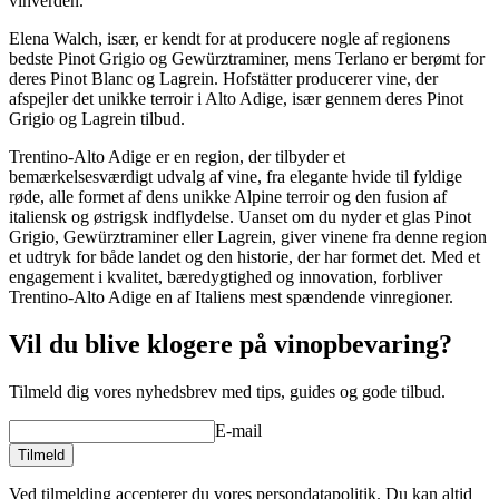
vinverden.
Elena Walch, især, er kendt for at producere nogle af regionens
bedste Pinot Grigio og Gewürztraminer, mens Terlano er berømt for
deres Pinot Blanc og Lagrein. Hofstätter producerer vine, der
afspejler det unikke terroir i Alto Adige, især gennem deres Pinot
Grigio og Lagrein tilbud.
Trentino-Alto Adige er en region, der tilbyder et
bemærkelsesværdigt udvalg af vine, fra elegante hvide til fyldige
røde, alle formet af dens unikke Alpine terroir og den fusion af
italiensk og østrigsk indflydelse. Uanset om du nyder et glas Pinot
Grigio, Gewürztraminer eller Lagrein, giver vinene fra denne region
et udtryk for både landet og den historie, der har formet det. Med et
engagement i kvalitet, bæredygtighed og innovation, forbliver
Trentino-Alto Adige en af Italiens mest spændende vinregioner.
Vil du blive klogere på vinopbevaring?
Tilmeld dig vores nyhedsbrev med tips, guides og gode tilbud.
E-mail
Tilmeld
Ved tilmelding accepterer du vores persondatapolitik. Du kan altid