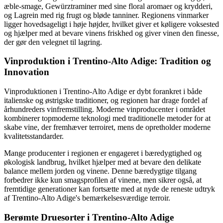
æble-smage, Gewürztraminer med sine floral aromaer og krydderi,
og Lagrein med rig frugt og bløde tanniner. Regionens vinmarker
ligger hovedsageligt i høje højder, hvilket giver et køligere voksested
og hjælper med at bevare vinens friskhed og giver vinen den finesse,
der gør den velegnet til lagring.
Vinproduktion i Trentino-Alto Adige: Tradition og
Innovation
Vinproduktionen i Trentino-Alto Adige er dybt forankret i både
italienske og østrigske traditioner, og regionen har drage fordel af
århundreders vinfremstilling. Moderne vinproducenter i området
kombinerer topmoderne teknologi med traditionelle metoder for at
skabe vine, der fremhæver terroiret, mens de opretholder moderne
kvalitetsstandarder.
Mange producenter i regionen er engageret i bæredygtighed og
økologisk landbrug, hvilket hjælper med at bevare den delikate
balance mellem jorden og vinene. Denne bæredygtige tilgang
forbedrer ikke kun smagsprofilen af vinene, men sikrer også, at
fremtidige generationer kan fortsætte med at nyde de reneste udtryk
af Trentino-Alto Adige's bemærkelsesværdige terroir.
Berømte Druesorter i Trentino-Alto Adige