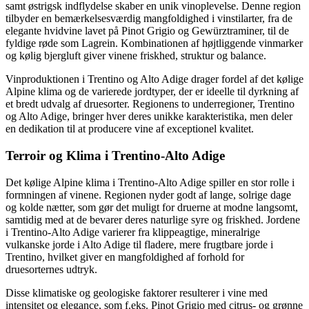
samt østrigsk indflydelse skaber en unik vinoplevelse. Denne region
tilbyder en bemærkelsesværdig mangfoldighed i vinstilarter, fra de
elegante hvidvine lavet på Pinot Grigio og Gewürztraminer, til de
fyldige røde som Lagrein. Kombinationen af højtliggende vinmarker
og kølig bjergluft giver vinene friskhed, struktur og balance.
Vinproduktionen i Trentino og Alto Adige drager fordel af det kølige
Alpine klima og de varierede jordtyper, der er ideelle til dyrkning af
et bredt udvalg af druesorter. Regionens to underregioner, Trentino
og Alto Adige, bringer hver deres unikke karakteristika, men deler
en dedikation til at producere vine af exceptionel kvalitet.
Terroir og Klima i Trentino-Alto Adige
Det kølige Alpine klima i Trentino-Alto Adige spiller en stor rolle i
formningen af vinene. Regionen nyder godt af lange, solrige dage
og kolde nætter, som gør det muligt for druerne at modne langsomt,
samtidig med at de bevarer deres naturlige syre og friskhed. Jordene
i Trentino-Alto Adige varierer fra klippeagtige, mineralrige
vulkanske jorde i Alto Adige til fladere, mere frugtbare jorde i
Trentino, hvilket giver en mangfoldighed af forhold for
druesorternes udtryk.
Disse klimatiske og geologiske faktorer resulterer i vine med
intensitet og elegance, som f.eks. Pinot Grigio med citrus- og grønne