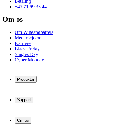
Betaling
+45 71 99 33 44
Om os
Om Wineandbarrels
Medarbejdere
Karriere
Black Friday
Singles Day
Cyber Monday
Produkter
Vinkøleskab
Vinreoler
Support
Vinmøbler
Vintønder
Spørgsmål og svar
Vintilbehør
Levering og returnering
Erhverv
Om os
Afhentning af varer
Service
Om Wineandbarrels
Betaling