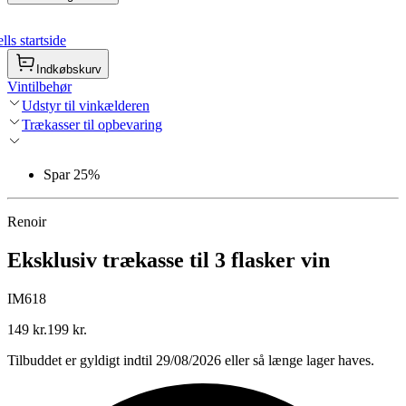
ls startside
Indkøbskurv
Vintilbehør
Udstyr til vinkælderen
Trækasser til opbevaring
Spar 25%
Renoir
Eksklusiv trækasse til 3 flasker vin
IM618
149 kr.
199 kr.
Tilbuddet er gyldigt indtil 29/08/2026 eller så længe lager haves.