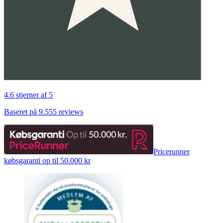
4.6 stjerner af 5
Baseret på 9.555 reviews
Pricerunner
købsgaranti op til 50.000 kr