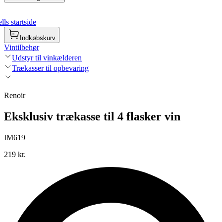
ls startside
Indkøbskurv
Vintilbehør
Udstyr til vinkælderen
Trækasser til opbevaring
Renoir
Eksklusiv trækasse til 4 flasker vin
IM619
219 kr.