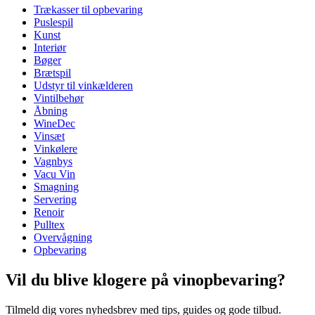
Trækasser til opbevaring
Dimensioner (BxHxD cm)
Puslespil
Vægt (kg)
1.55
Kunst
Højde (cm)
33.5
Interiør
Bredde (cm)
33.5
Bøger
Dybde (cm)
9
Brætspil
Udstyr til vinkælderen
wine accessories
Vintilbehør
Åbning
Status When Soldout
active
WineDec
Vinsæt
Vinkølere
Vagnbys
Vacu Vin
Smagning
Servering
Renoir
Pulltex
Overvågning
Opbevaring
Vil du blive klogere på vinopbevaring?
Tilmeld dig vores nyhedsbrev med tips, guides og gode tilbud.