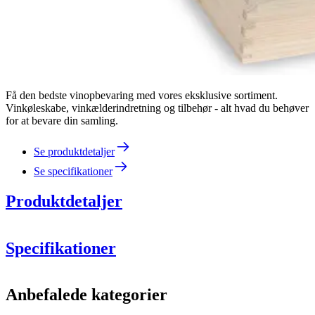
Få den bedste vinopbevaring med vores eksklusive sortiment.
Vinkøleskabe, vinkælderindretning og tilbehør - alt hvad du behøver
for at bevare din samling.
Se produktdetaljer
Se specifikationer
Produktdetaljer
Specifikationer
Information
Anbefalede kategorier
Produktnummer
IM619