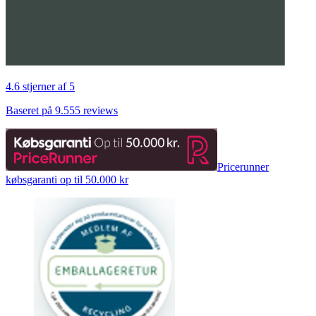
4.6 stjerner af 5
Baseret på 9.555 reviews
Pricerunner
købsgaranti op til 50.000 kr