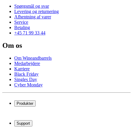
Spørgsmål og svar
Levering og returnering
Afhentning af varer
Service
Betaling
+45 71 99 33 44
Om os
Om Wineandbarrels
Medarbejdere
Karriere
Black Friday
Singles Day
Cyber Monday
Produkter
Vinkøleskab
Vinreoler
Support
Vinmøbler
Vintønder