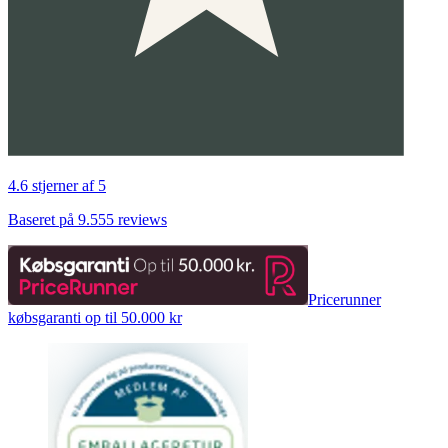
4.6 stjerner af 5
Baseret på 9.555 reviews
Pricerunner
købsgaranti op til 50.000 kr