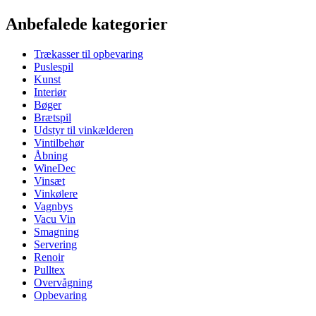
Information
Anbefalede kategorier
Produktnummer
086MLFI
Trækasser til opbevaring
Dimensioner (BxHxD cm)
Puslespil
Vægt (kg)
1.2
Kunst
Højde (cm)
36
Interiør
Bredde (cm)
27
Bøger
Dybde (cm)
17
Brætspil
Udstyr til vinkælderen
Vintilbehør
Åbning
WineDec
Vinsæt
Vinkølere
Vagnbys
Vacu Vin
Smagning
Servering
Renoir
Pulltex
Overvågning
Opbevaring