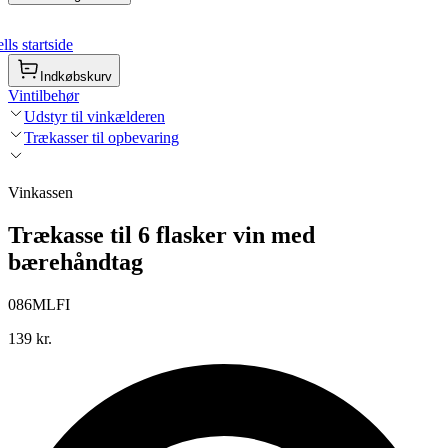
ls startside
Indkøbskurv
Vintilbehør
Udstyr til vinkælderen
Trækasser til opbevaring
Vinkassen
Trækasse til 6 flasker vin med
bærehåndtag
086MLFI
139 kr.