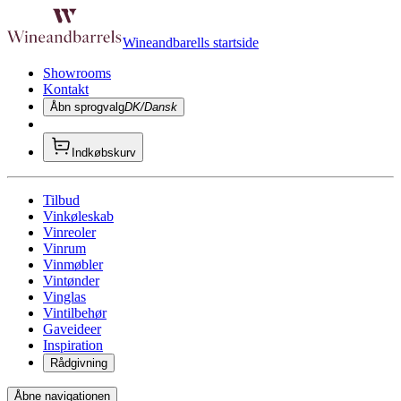
Wineandbarells startside
Showrooms
Kontakt
Åbn sprogvalg
DK/Dansk
Indkøbskurv
Tilbud
Vinkøleskab
Vinreoler
Vinrum
Vinmøbler
Vintønder
Vinglas
Vintilbehør
Gaveideer
Inspiration
Rådgivning
Åbne navigationen