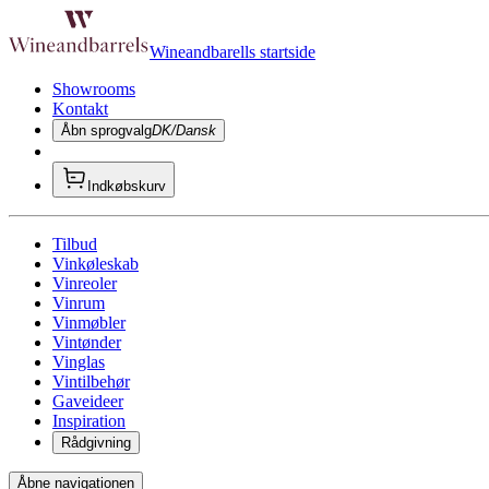
Wineandbarells startside
Showrooms
Kontakt
Åbn sprogvalg
DK/Dansk
Indkøbskurv
Tilbud
Vinkøleskab
Vinreoler
Vinrum
Vinmøbler
Vintønder
Vinglas
Vintilbehør
Gaveideer
Inspiration
Rådgivning
Åbne navigationen