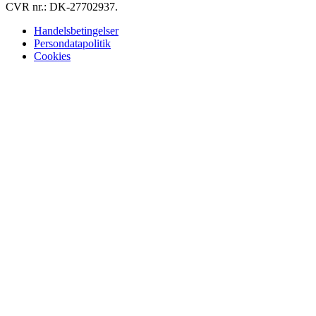
CVR nr.: DK-27702937.
Handelsbetingelser
Persondatapolitik
Cookies