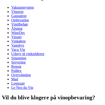
Vakuumsystem
Dimensioner (BxHxD cm)
Vinprop
Vægt (kg)
1.27
Gaspatron
Bredde (cm)
18.5
Opbevaring
Vintilbehør
Åbning
WineDec
Vinsæt
Vinkølere
Vagnbys
Vacu Vin
Udstyr til vinkælderen
Smagning
Servering
Renoir
Pulltex
Overvågning
Mad
Legnoart
Le Nez du Vin
Vil du blive klogere på vinopbevaring?