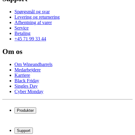
Spørgsmål og svar
Levering og returnering
Afhentning af varer
Service
Betaling
+45 71 99 33 44
Om os
Om Wineandbarrels
Medarbejdere
Karriere
Black Friday
Singles Day
Cyber Monday
Produkter
Vinkøleskab
Vinreoler
Support
Vinmøbler