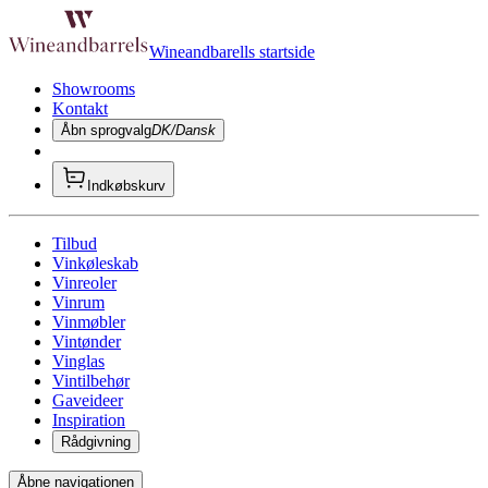
Wineandbarells startside
Showrooms
Kontakt
Åbn sprogvalg
DK/Dansk
Indkøbskurv
Tilbud
Vinkøleskab
Vinreoler
Vinrum
Vinmøbler
Vintønder
Vinglas
Vintilbehør
Gaveideer
Inspiration
Rådgivning
Åbne navigationen