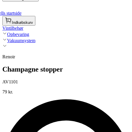
ls startside
Indkøbskurv
Vintilbehør
Opbevaring
Vakuumsystem
Renoir
Champagne stopper
AV1101
79 kr.