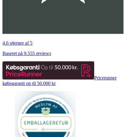
4.6 stjerner af 5
Baseret på 9.555 reviews
Pricerunner
købsgaranti op til 50.000 kr