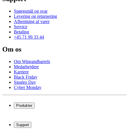
Spørgsmål og svar
Levering og returnering
Afhentning af varer
Service
Betaling
+45 71 99 33 44
Om os
Om Wineandbarrels
Medarbejdere
Karriere
Black Friday
Singles Day
Cyber Monday
Produkter
Vinkøleskab
Vinreoler
Support
Vinmøbler