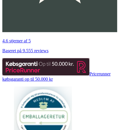
4.6 stjerner af 5
Baseret på 9.555 reviews
Pricerunner
købsgaranti op til 50.000 kr