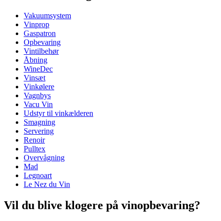
Vakuumsystem
Dimensioner (BxHxD cm)
Vinprop
Vægt (kg)
0.25
Gaspatron
Højde (cm)
30
Opbevaring
Dybde (cm)
8
Vintilbehør
Åbning
WineDec
Vinsæt
Vinkølere
Vagnbys
Vacu Vin
Udstyr til vinkælderen
Smagning
Servering
Renoir
Pulltex
Overvågning
Mad
Legnoart
Le Nez du Vin
Vil du blive klogere på vinopbevaring?