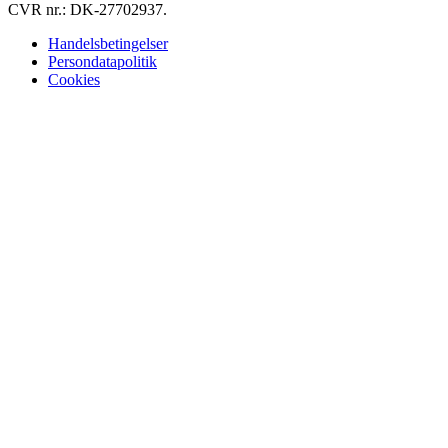
CVR nr.: DK-27702937.
Handelsbetingelser
Persondatapolitik
Cookies