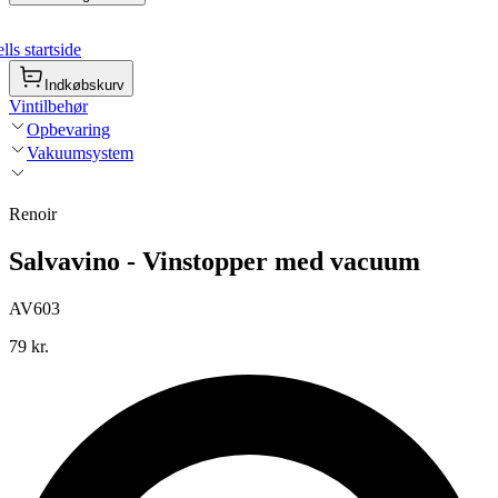
ls startside
Indkøbskurv
Vintilbehør
Opbevaring
Vakuumsystem
Renoir
Salvavino - Vinstopper med vacuum
AV603
79 kr.