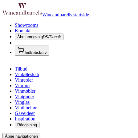
Wineandbarells startside
Showrooms
Kontakt
Åbn sprogvalg
DK/Dansk
Indkøbskurv
Tilbud
Vinkøleskab
Vinreoler
Vinrum
Vinmøbler
Vintønder
Vinglas
Vintilbehør
Gaveideer
Inspiration
Rådgivning
Åbne navigationen