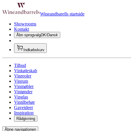
Wineandbarells startside
Showrooms
Kontakt
Åbn sprogvalg
DK/Dansk
Indkøbskurv
Tilbud
Vinkøleskab
Vinreoler
Vinrum
Vinmøbler
Vintønder
Vinglas
Vintilbehør
Gaveideer
Inspiration
Rådgivning
Åbne navigationen