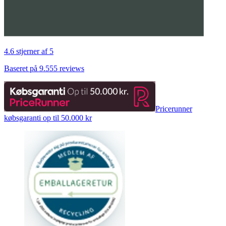
4.6 stjerner af 5
Baseret på 9.555 reviews
Pricerunner
købsgaranti op til 50.000 kr