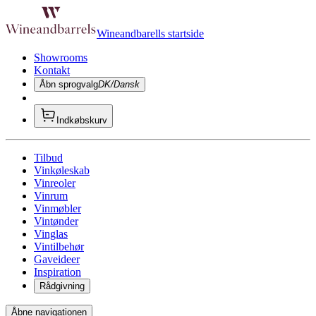
Wineandbarells startside
Showrooms
Kontakt
Åbn sprogvalg
DK/Dansk
Indkøbskurv
Tilbud
Vinkøleskab
Vinreoler
Vinrum
Vinmøbler
Vintønder
Vinglas
Vintilbehør
Gaveideer
Inspiration
Rådgivning
Åbne navigationen