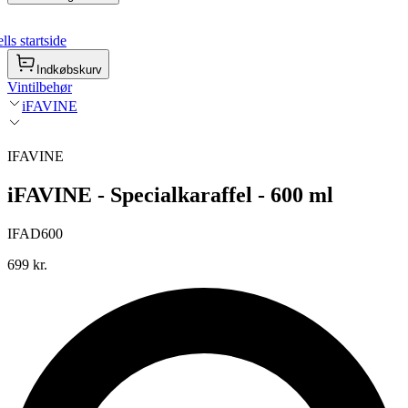
ls startside
Indkøbskurv
Vintilbehør
iFAVINE
IFAVINE
iFAVINE - Specialkaraffel - 600 ml
IFAD600
699 kr.