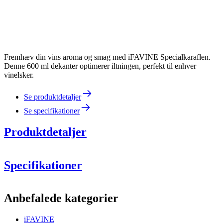
Fremhæv din vins aroma og smag med iFAVINE Specialkaraflen.
Denne 600 ml dekanter optimerer iltningen, perfekt til enhver
vinelsker.
Se produktdetaljer
Se specifikationer
Produktdetaljer
Specifikationer
Information
Anbefalede kategorier
Produktnummer
IFAD600
iFAVINE
Dimensioner (BxHxD cm)