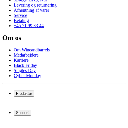
Levering og returnering
Afhentning af varer
Service
Betaling
+45 71 99 33 44
Om os
Om Wineandbarrels
Medarbejdere
Karriere
Black Friday
Singles Day
Cyber Monday
Produkter
Vinkøleskab
Vinreoler
Support
Vinmøbler
Vintønder
Spørgsmål og svar
Vintilbehør