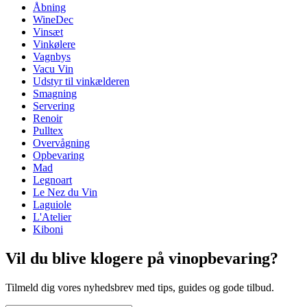
Åbning
Vægt (kg)
1
WineDec
Perfekt iltning
Højde (cm)
20.8
Vinsæt
Blødgør tanniner (som kan få det til at føles tørt og stramt efter
Bredde (cm)
13.4
Vinkølere
at man drukket rødvin)
Dybde (cm)
13.4
Vagnbys
Forstærker smag og fremhæver vinens fulde potentiale
Vacu Vin
Karaflen kan indeholde op til 600 ml.
Udstyr til vinkælderen
Smagning
Servering
Renoir
Pulltex
Overvågning
Opbevaring
Mad
Legnoart
Le Nez du Vin
Laguiole
L'Atelier
Kiboni
Vil du blive klogere på vinopbevaring?
Tilmeld dig vores nyhedsbrev med tips, guides og gode tilbud.