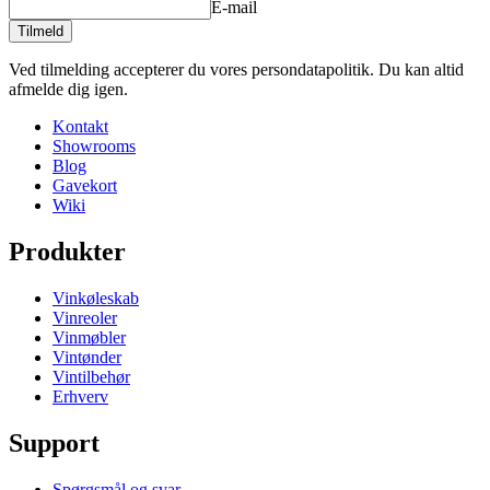
E-mail
Tilmeld
Ved tilmelding accepterer du vores persondatapolitik. Du kan altid
afmelde dig igen.
Kontakt
Showrooms
Blog
Gavekort
Wiki
Produkter
Vinkøleskab
Vinreoler
Vinmøbler
Vintønder
Vintilbehør
Erhverv
Support
Spørgsmål og svar