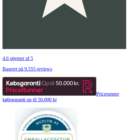
4.6 stjerner af 5
Baseret på 9.555 reviews
Pricerunner
købsgaranti op til 50.000 kr