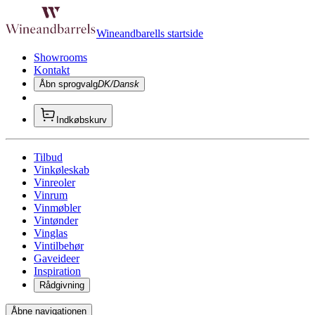
Wineandbarells startside
Showrooms
Kontakt
Åbn sprogvalg
DK/Dansk
Indkøbskurv
Tilbud
Vinkøleskab
Vinreoler
Vinrum
Vinmøbler
Vintønder
Vinglas
Vintilbehør
Gaveideer
Inspiration
Rådgivning
Åbne navigationen