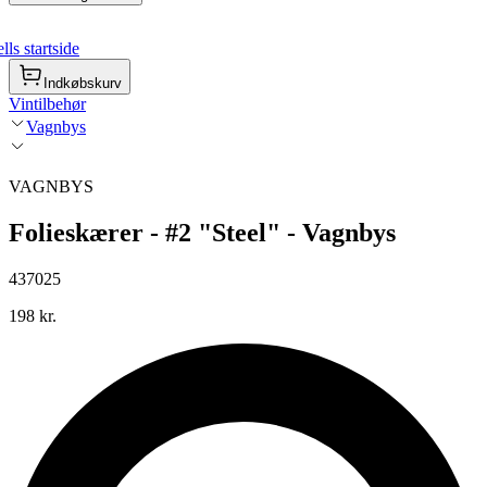
ls startside
Indkøbskurv
Vintilbehør
Vagnbys
VAGNBYS
Folieskærer - #2 "Steel" - Vagnbys
437025
198 kr.