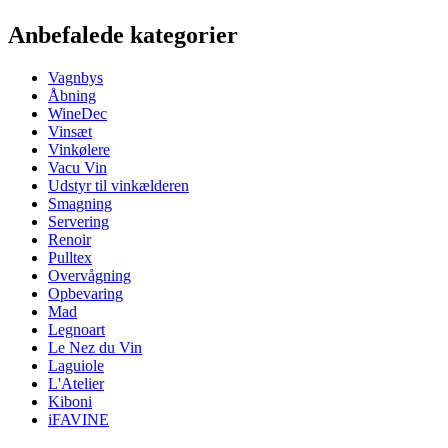
Dimensioner (BxHxD cm)
Anbefalede kategorier
Vægt (kg)
3
Højde (cm)
31
Vagnbys
Bredde (cm)
32
Åbning
Dybde (cm)
21
WineDec
Vinsæt
Vinkølere
Vacu Vin
Udstyr til vinkælderen
Smagning
Servering
Renoir
Pulltex
Overvågning
Opbevaring
Mad
Legnoart
Le Nez du Vin
Laguiole
L'Atelier
Kiboni
iFAVINE