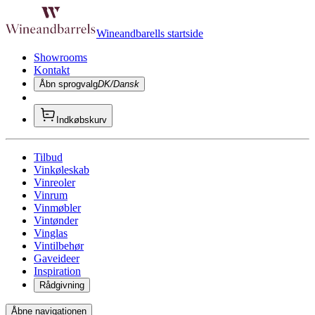
Wineandbarells startside
Showrooms
Kontakt
Åbn sprogvalg
DK/Dansk
Indkøbskurv
Tilbud
Vinkøleskab
Vinreoler
Vinrum
Vinmøbler
Vintønder
Vinglas
Vintilbehør
Gaveideer
Inspiration
Rådgivning
Åbne navigationen