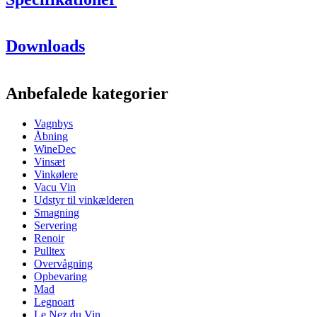
Information
Downloads
Produktnummer
408111
Dimensioner (BxHxD cm)
Anbefalede kategorier
Vægt (kg)
3
Højde (cm)
30
Vagnbys
Åbning
WineDec
Vinsæt
Vinkølere
Vacu Vin
Udstyr til vinkælderen
Smagning
Servering
Renoir
Pulltex
Overvågning
Opbevaring
Mad
Legnoart
Le Nez du Vin