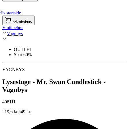
ls startside
Indkøbskurv
Vintilbehør
Vagnbys
OUTLET
Spar 60%
VAGNBYS
Lysestage - Mr. Swan Candlestick -
Vagnbys
408111
219,6 kr.
549 kr.