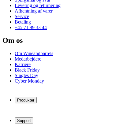
Levering og returnering
Afhentning af varer
Service
Betaling
+45 71 99 33 44
Om os
Om Wineandbarrels
Medarbejdere
Karriere
Black Friday
Singles Day
Cyber Monday
Produkter
Vinkøleskab
Vinreoler
Support
Vinmøbler
Vintønder
Spørgsmål og svar
Vintilbehør