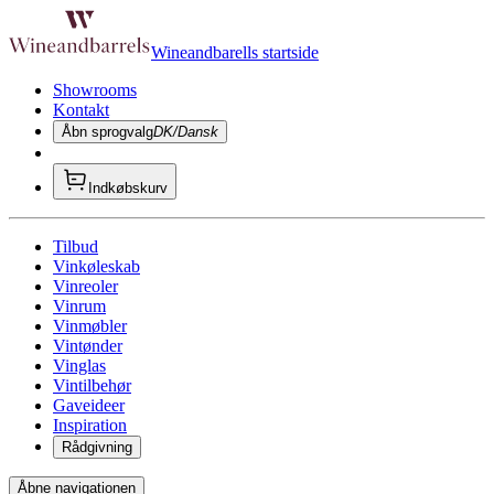
Wineandbarells startside
Showrooms
Kontakt
Åbn sprogvalg
DK/Dansk
Indkøbskurv
Tilbud
Vinkøleskab
Vinreoler
Vinrum
Vinmøbler
Vintønder
Vinglas
Vintilbehør
Gaveideer
Inspiration
Rådgivning
Åbne navigationen