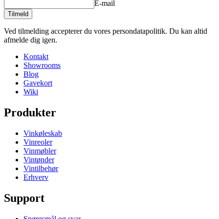
E-mail
Tilmeld
Ved tilmelding accepterer du vores persondatapolitik. Du kan altid
afmelde dig igen.
Kontakt
Showrooms
Blog
Gavekort
Wiki
Produkter
Vinkøleskab
Vinreoler
Vinmøbler
Vintønder
Vintilbehør
Erhverv
Support
Spørgsmål og svar