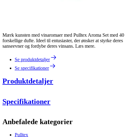
Mærk kunsten med vinaromaer med Pulltex Aroma Set med 40
forskellige dufte. Ideel til entusiaster, der ønsker at styrke deres
sanseevner og fordybe deres vinsans. Læs mere.
Se produktdetaljer
Se specifikationer
Produktdetaljer
Specifikationer
Information
Anbefalede kategorier
Produktnummer
107-763-00
Pulltex
Dimensioner (BxHxD cm)