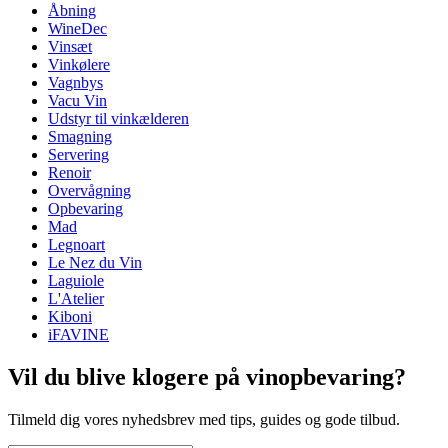
Åbning
Vægt (kg)
1.080
WineDec
Højde (cm)
4.5
Vinsæt
Bredde (cm)
24
Vinkølere
Dybde (cm)
19
Vagnbys
Vacu Vin
Udstyr til vinkælderen
Smagning
Servering
Renoir
Overvågning
Opbevaring
Mad
Legnoart
Le Nez du Vin
Laguiole
L'Atelier
Kiboni
iFAVINE
Vil du blive klogere på vinopbevaring?
Tilmeld dig vores nyhedsbrev med tips, guides og gode tilbud.