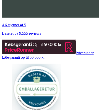
4.6 stjerner af 5
Baseret på 9.555 reviews
Pricerunner
købsgaranti op til 50.000 kr