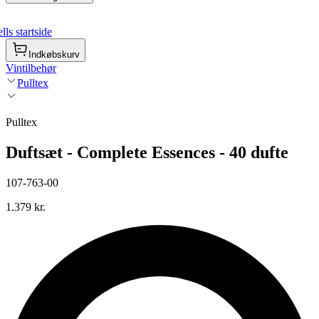
ls startside
Indkøbskurv
Vintilbehør
Pulltex
Pulltex
Duftsæt - Complete Essences - 40 dufte
107-763-00
1.379 kr.