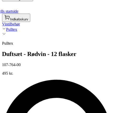
ls startside
Indkøbskurv
Vintilbehør
Pulltex
Pulltex
Duftsæt - Rødvin - 12 flasker
107-764-00
495 kr.