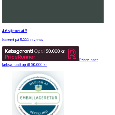
4.6 stjerner af 5
Baseret på 9.555 reviews
Pricerunner
købsgaranti op til 50.000 kr