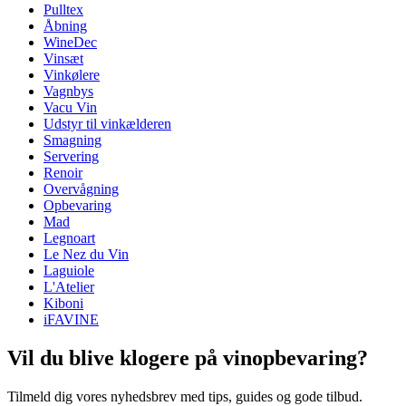
Pulltex
Dimensioner (BxHxD cm)
Åbning
Vægt (kg)
0.550
WineDec
Højde (cm)
19
Vinsæt
Dybde (cm)
5
Vinkølere
Vagnbys
Vacu Vin
Udstyr til vinkælderen
Smagning
Servering
Renoir
Overvågning
Opbevaring
Mad
Legnoart
Le Nez du Vin
Laguiole
L'Atelier
Kiboni
iFAVINE
Vil du blive klogere på vinopbevaring?
Tilmeld dig vores nyhedsbrev med tips, guides og gode tilbud.