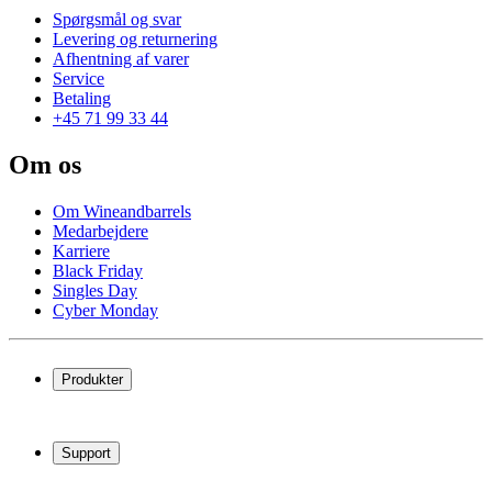
Spørgsmål og svar
Levering og returnering
Afhentning af varer
Service
Betaling
+45 71 99 33 44
Om os
Om Wineandbarrels
Medarbejdere
Karriere
Black Friday
Singles Day
Cyber Monday
Produkter
Vinkøleskab
Vinreoler
Support
Vinmøbler
Vintønder