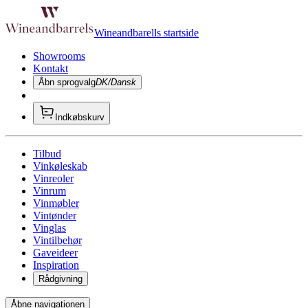
Wineandbarells startside
Showrooms
Kontakt
Åbn sprogvalg
DK/Dansk
Indkøbskurv
Tilbud
Vinkøleskab
Vinreoler
Vinrum
Vinmøbler
Vintønder
Vinglas
Vintilbehør
Gaveideer
Inspiration
Rådgivning
Åbne navigationen