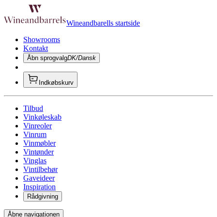
Wineandbarells startside
Showrooms
Kontakt
Åbn sprogvalg
DK/Dansk
Indkøbskurv
Tilbud
Vinkøleskab
Vinreoler
Vinrum
Vinmøbler
Vintønder
Vinglas
Vintilbehør
Gaveideer
Inspiration
Rådgivning
Åbne navigationen