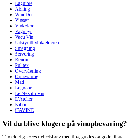
Laguiole
Dimensioner (BxHxD cm)
Åbning
Vægt (kg)
0.1
WineDec
Dybde (cm)
39.5
Vinsæt
Vinkølere
Vagnbys
Vacu Vin
Udstyr til vinkælderen
Smagning
Servering
Renoir
Pulltex
Overvågning
Opbevaring
Mad
Legnoart
Le Nez du Vin
L'Atelier
Kiboni
iFAVINE
Vil du blive klogere på vinopbevaring?
Tilmeld dig vores nyhedsbrev med tips, guides og gode tilbud.