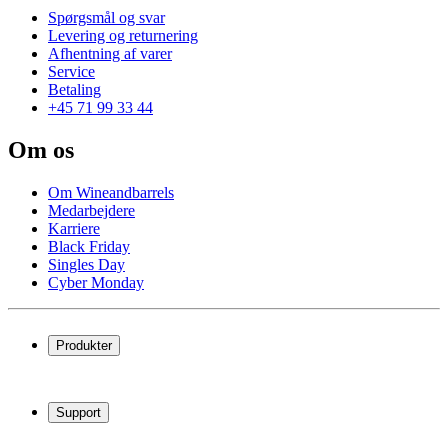
Spørgsmål og svar
Levering og returnering
Afhentning af varer
Service
Betaling
+45 71 99 33 44
Om os
Om Wineandbarrels
Medarbejdere
Karriere
Black Friday
Singles Day
Cyber Monday
Produkter
Vinkøleskab
Vinreoler
Support
Vinmøbler
Vintønder