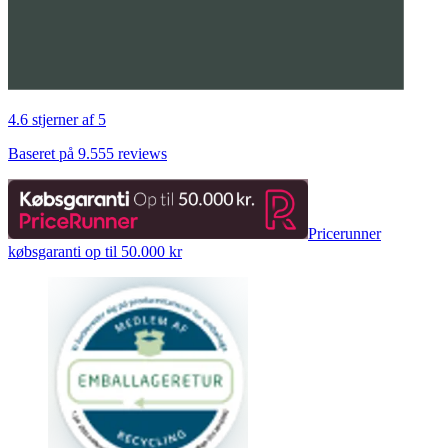
4.6 stjerner af 5
Baseret på 9.555 reviews
Pricerunner
købsgaranti op til 50.000 kr