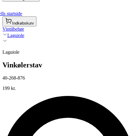
ls startside
Indkøbskurv
Vintilbehør
Laguiole
Laguiole
Vinkølerstav
40-268-876
199 kr.